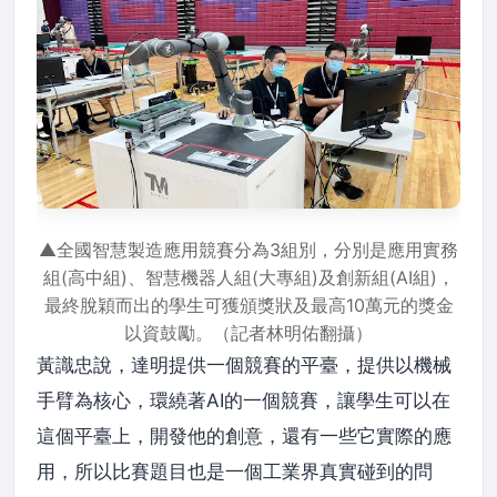
▲全國智慧製造應用競賽分為3組別，分別是應用實務
組(高中組)、智慧機器人組(大專組)及創新組(AI組)，
最終脫穎而出的學生可獲頒獎狀及最高10萬元的獎金
以資鼓勵。（記者林明佑翻攝）
黃識忠說，達明提供一個競賽的平臺，提供以機械
手臂為核心，環繞著AI的一個競賽，讓學生可以在
這個平臺上，開發他的創意，還有一些它實際的應
用，所以比賽題目也是一個工業界真實碰到的問