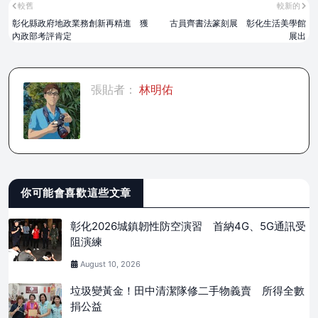
較舊
較新的
彰化縣政府地政業務創新再精進 獲
古員齊書法篆刻展 彰化生活美學館
內政部考評肯定
展出
張貼者：
林明佑
你可能會喜歡這些文章
彰化2026城鎮韌性防空演習 首納4G、5G通訊受
阻演練
August 10, 2026
垃圾變黃金！田中清潔隊修二手物義賣 所得全數
捐公益