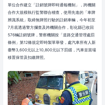
單位合作建立「註銷號牌即時通報機制」，跨機關
合作大規模執行監警聯合稽查，使用先進的「車牌
辨識系統」取締無牌照行駛的註銷車輛，今年初至
7月底透過警方攔查及跨機關合作，彰化縣已收回
576輛註銷號牌，警察機關按「道路交通管理處罰
條例」第12條規定即時製單舉發，處汽車所有人新
臺幣3,600元以上10,800元以下罰鍰，汽車並當場
移置保管及扣繳牌照。