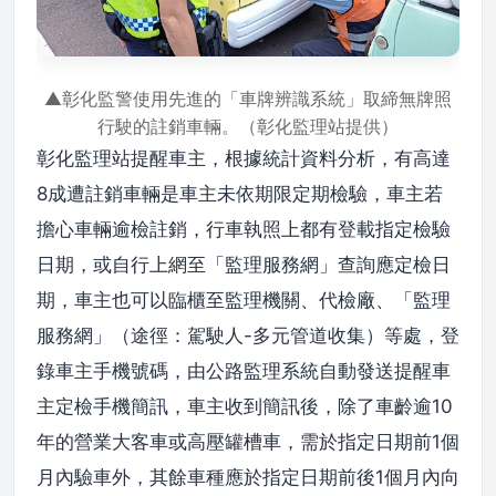
▲彰化監警使用先進的「車牌辨識系統」取締無牌照
行駛的註銷車輛。（彰化監理站提供）
彰化監理站提醒車主，根據統計資料分析，有高達
8成遭註銷車輛是車主未依期限定期檢驗，車主若
擔心車輛逾檢註銷，行車執照上都有登載指定檢驗
日期，或自行上網至「監理服務網」查詢應定檢日
期，車主也可以臨櫃至監理機關、代檢廠、「監理
服務網」（途徑：駕駛人-多元管道收集）等處，登
錄車主手機號碼，由公路監理系統自動發送提醒車
主定檢手機簡訊，車主收到簡訊後，除了車齡逾10
年的營業大客車或高壓罐槽車，需於指定日期前1個
月內驗車外，其餘車種應於指定日期前後1個月內向