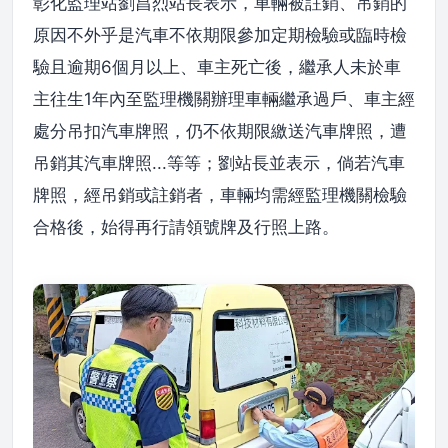
彰化監理站劉昌烈站長表示，車輛被註銷、吊銷的
原因不外乎是汽車不依期限參加定期檢驗或臨時檢
驗且逾期6個月以上、車主死亡後，繼承人未於車
主往生1年內至監理機關辦理車輛繼承過戶、車主經
處分吊扣汽車牌照，仍不依期限繳送汽車牌照，遭
吊銷其汽車牌照...等等；劉站長並表示，倘若汽車
牌照，經吊銷或註銷者，車輛均需經監理機關檢驗
合格後，始得再行請領號牌及行照上路。