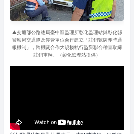
▲交通部公路總局臺中區監理所彰化監理站與彰化縣
警察局交通隊及停管單位合作建立「註銷號牌即時通
報機制」，跨機關合作大規模執行監警聯合稽查取締
註銷車輛。（彰化監理站提供）