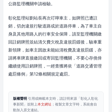
公路監理機關申請檢驗。
彰化監理站劉站長再次叮嚀車主，如牌照已遭註
銷，切勿違規行駛道路或於道路停車，為了車主自
身及其他用路人的行車安全保障，請至監理機關繳
回註銷牌照並結清欠費欠稅及違規罰鍰後，驗車重
新領牌，如車主因故未能結清稅費及違規罰鍰，亦
請將車牌直接繳回或寄回監理機關，不要心存僥倖
繼續使用註銷牌照，一經查獲將依「道路交通管理
處罰條例」第12條相關規定處罰。
版權聲明
引用或轉載本文時，請註明來源「彰化人彰化
事新聞」並附上
本文網址
；複製文章文字時，系統會自
動加入原文連結。