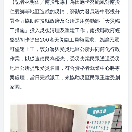
【記者林明佑／南投報導】為因應卡努颱風對南投
仁愛鄉等地區造成的災情，勞動力發展署中彰投分
署全力協助南投縣政府及公所運用勞動部「天災臨
工措施」投入災後清理及重建工作，南投縣政府經
盤點初步提出200名天災臨工員額需求。為讓民眾
可儘速上工，該分署與受災地區公所共同簡化行政
作業，以從速便民為優先，受災失業民眾透過受災
地區公所提報受災名冊，符合資格者就業中心將專
案處理，當日完成派工，來協助災區民眾重建受創
家園。