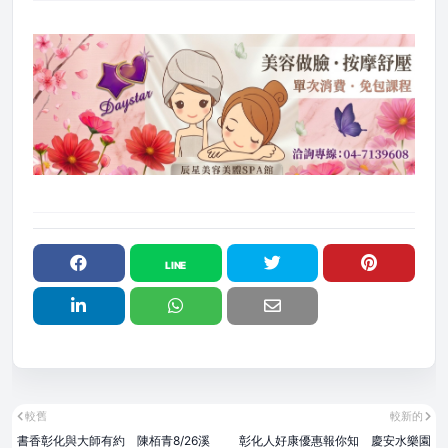
較舊
較新的
書香彰化與大師有約 陳栢青8/26溪
彰化人好康優惠報你知 慶安水樂園