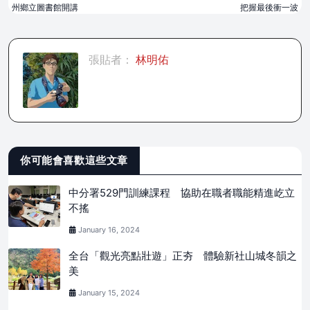
州鄉立圖書館開講
把握最後衝一波
張貼者：
林明佑
你可能會喜歡這些文章
中分署529門訓練課程 協助在職者職能精進屹立
不搖
January 16, 2024
全台「觀光亮點壯遊」正夯 體驗新社山城冬韻之
美
January 15, 2024