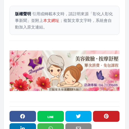
版權聲明
引用或轉載本文時，請註明來源「彰化人彰化
事新聞」並附上
本文網址
；複製文章文字時，系統會自
動加入原文連結。