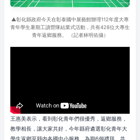
▲彰化縣政府今天在彰泰國中展藝館辦理112年度大專
青年學生暑期工讀營隊結業式活動，共有428位大專生
青年返鄉服務。 （記者林明佑攝）
王惠美表示，看到彰化青年們很優秀，返鄉服務，
教學相長，讓大家共好，今年縣府遴選彰化青年大
學生返鄉至縣內各國中小服務，為期6個禮拜，共