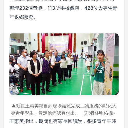
辦理232個營隊，113所學校參與，428位大專生青
年返鄉服務。
▲縣長王惠美親自到現場嘉勉完成工讀服務的彰化大
專青年學生，肯定他們認真付出。 （記者林明佑攝）
王惠美指出，期間也有家長回饋說，很多青年平時