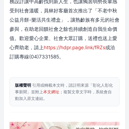
務設計讓中高齡找到新人生，也讓獨居弱勢長輩感
受到社會溫暖，員林好客廳首次推出了「不老中秋
公益月餅-樂活共生禮盒」，讓熟齡族有多元的社會
參與，在助老回饋社會之餘也持續創造自我生命價
值。歡迎愛心企業、社會大眾訂購，送禮也送上愛
心齊助老，請上
https://hdpr.page.link/fRZs
或洽
訂購專線(04)7331585。
版權聲明
引用或轉載本文時，請註明來源「彰化人彰化
事新聞」並附上
本文網址
；複製文章文字時，系統會自
動加入原文連結。