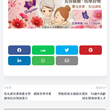
較舊
較新的
彰化家扶暑期夏令營 網路世界停看
勞動部推太陽能光電班 52歲中高齡
聽強化自我保護力
婦女變身綠電人才