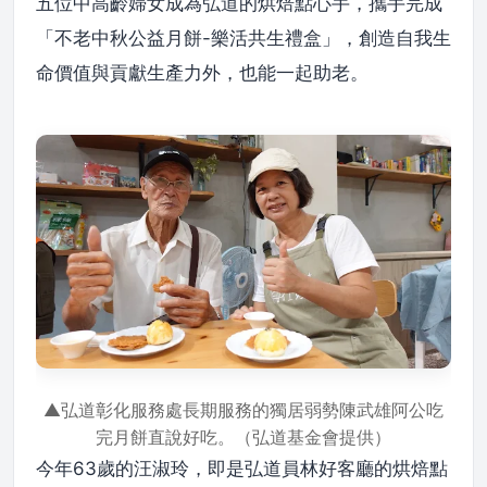
五位中高齡婦女成為弘道的烘焙點心手，攜手完成
「不老中秋公益月餅-樂活共生禮盒」，創造自我生
命價值與貢獻生產力外，也能一起助老。
▲弘道彰化服務處長期服務的獨居弱勢陳武雄阿公吃
完月餅直說好吃。（弘道基金會提供）
今年63歲的汪淑玲，即是弘道員林好客廳的烘焙點