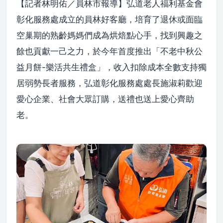
【記者林明佑／員林市報導】弘道老人福利基金會
彰化服務處成立的員林好客廳，培育了退休或面臨
空巢期的熟齡媽媽們成為烘焙點心手，找到興趣之
餘也貢獻一己之力，於今年首度推出「不老中秋公
益月餅-樂活共生禮盒」，收入扣除成本全數支持獨
居弱勢長者服務，弘道彰化服務處處長施淑莉歡迎
愛心企業、社會大眾訂購，送禮也送上愛心齊助
老。