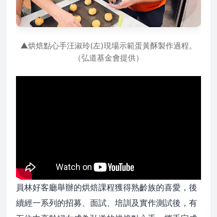
▲烘焙點心手汪淑玲(左)現場示範蛋黃酥製作過程。
（弘道基金會提供）
員林好客廳舉辦的烘焙課程獲得熟齡族的喜愛，後
續經一系列的招募、面試、培訓及實作測試後，有