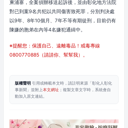
柬浦寨，全案偵辦移送起訴後，並由彰化地方法院
對已到案9名共犯以共同傷害致死罪，分別判決處
以9年、8年10個月、7年不等有期徒刑，目前仍有
陳嫌的胞弟在內等4名嫌犯通緝中。
※提醒您：保護自己、遠離毒品！戒毒專線
0800770885（請請你、幫幫我）。
版權聲明
引用或轉載本文時，請註明來源「彰化人彰化
事新聞」並附上
本文網址
；複製文章文字時，系統會自
動加入原文連結。