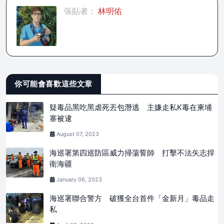
張貼者：
林明佑
你可能會喜歡這些文章
疑毒品黑吃黑虐死丟包潛逃 主嫌走私K毒在柬埔
寨被逮
August 07, 2023
海巡署第四巡防區威力掃蕩誓師 打擊不法矢志捍
衛海疆
January 06, 2023
海巡署聯合警方 破獲全台首件「金新月」毒品走
私