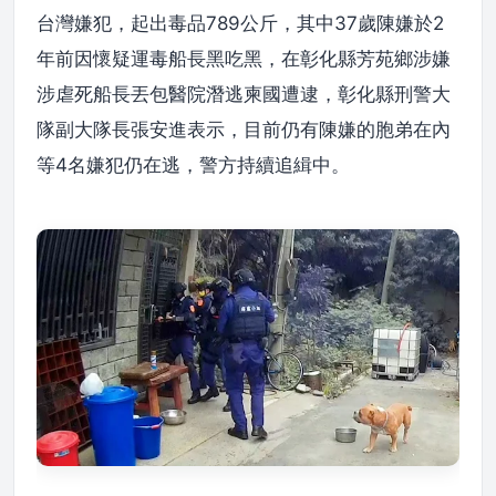
台灣嫌犯，起出毒品789公斤，其中37歲陳嫌於2
年前因懷疑運毒船長黑吃黑，在彰化縣芳苑鄉涉嫌
涉虐死船長丟包醫院潛逃柬國遭逮，彰化縣刑警大
隊副大隊長張安進表示，目前仍有陳嫌的胞弟在內
等4名嫌犯仍在逃，警方持續追緝中。