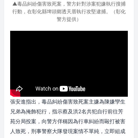
▲毒品糾紛傷害致死案，警方針對涉案犯嫌執行搜捕
行動，在彰化縣埤頭鄉透天厝執行攻堅逮捕。（彰化
警方提供）
張安進指出，毒品糾紛傷害致死案主嫌為陳嫌孿生
兄弟為掩飾犯行，指示蔡及洪2名共犯自行前往芳
苑分局投案，向警方佯稱因為行車糾紛而毆打被害
人致死，刑事警察大隊發現案情不單純，立即組成