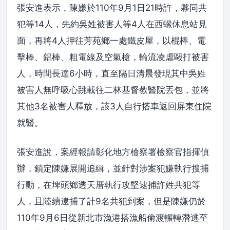
張安進表示，陳嫌於110年9月1日21時許，夥同共
犯等14人，先約吳姓被害人等4人在西螺休息站見
面，再將4人押往芳苑鄉一處鐵皮屋，以棍棒、電
擊棒、鋁棒、粗電線及空氣槍，輪流凌虐毆打被害
人，時間長達6小時，直至隔日清晨發現其中吳姓
被害人無呼吸心跳載往二林基督教醫院丟包，並將
其他3名被害人釋放，該3人自行搭車返回屏東住院
就醫。
張安進說，案經報請彰化地方檢察署檢察官指揮偵
辦，鎖定陳嫌展開追緝，並針對涉案犯嫌執行搜捕
行動，在埤頭鄉透天厝執行攻堅逮捕許姓共犯等
人，且陸續逮捕了計9名共犯到案，但是陳嫌仍於
110年9月6日從新北市漁港搭漁船偷渡輾轉潛逃至