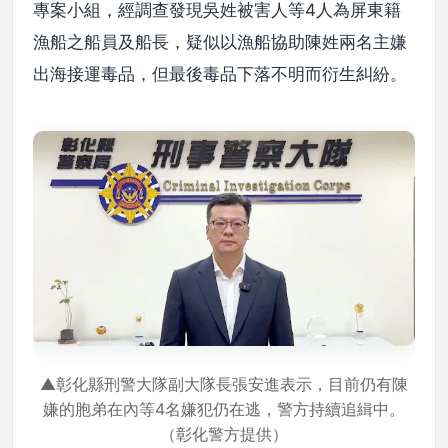
專案小組，經調查發現吳姓被害人等4人為屏東籍
漁船之船員及船長，疑似以漁船協助陳姓兩名主嫌
出海接運毒品，但最後毒品下落不明而衍生糾紛。
▲彰化縣刑警大隊副大隊長張安進表示，目前仍有陳
嫌的胞弟在內等4名嫌犯仍在逃，警方持續追緝中。
（彰化警方提供）