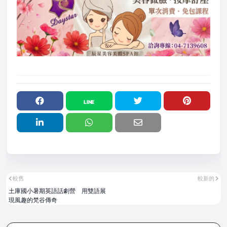
較舊
較新的
土庫國小暑期英語話劇營 用雙語展
現風趣的梵谷傳奇