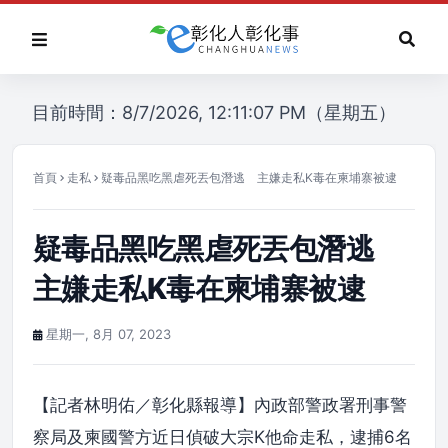
目前時間：8/7/2026, 12:11:07 PM（星期五）
首頁
走私
疑毒品黑吃黑虐死丟包潛逃 主嫌走私K毒在柬埔寨被逮
疑毒品黑吃黑虐死丟包潛逃
主嫌走私K毒在柬埔寨被逮
星期一, 8月 07, 2023
【記者林明佑／彰化縣報導】內政部警政署刑事警
察局及柬國警方近日偵破大宗K他命走私，逮捕6名