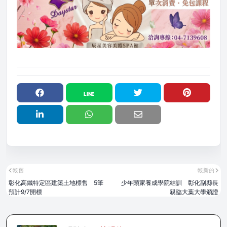
較舊
較新的
彰化高鐵特定區建築土地標售 5筆
少年頭家養成學院結訓 彰化副縣長
預計9/7開標
親臨大葉大學頒證