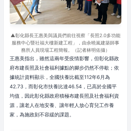
▲彰化縣長王惠美與議員們前往視察「長照2.0多功能
服務中心暨社福大樓新建工程」，由余曉嵐建築師事
務所人員現場工程簡報。（記者林明佑攝）
王惠美指出，雖然這兩年受疫情影響，但彰化縣政
府布建長照及社會福利據點的腳步仍然不停歇；依
據統計資料顯示，全國扶養比截至112年6月為
42.73，而彰化市扶養比達46.54，已高於全國平
均值，因此彰化縣政府積極布建長照及社會福利資
源，讓老人在地安養、讓年輕人放心育兒工作養
家，為施政刻不容緩的課題。