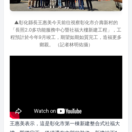
▲彰化縣長王惠美今天前往視察彰化市介壽新村的
「長照2.0多功能服務中心暨社福大樓新建工程」，工
程預計於今年9月竣工，期望如期如質完工，造福更多
鄉親。 （記者林明佑攝）
王惠美表示，這是彰化市第一棟新建整合式社福大