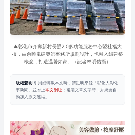
▲彰化市介壽新村長照2.0多功能服務中心暨社福大
樓
，
由余曉嵐建築師事務所規劃設計，也融入綠建築
概念，打造温馨如家。（記者林明佑攝）
版權聲明
引用或轉載本文時，請註明來源「彰化人彰化
事新聞」並附上
本文網址
；複製文章文字時，系統會自
動加入原文連結。