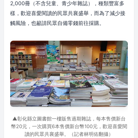
2,000冊（不含兒童、青少年雜誌），種類豐富多
樣，歡迎喜愛閱讀的民眾共襄盛舉，而為了減少接
觸風險，也籲請民眾自備零錢前往採購。
▲彰化縣立圖書館一樓販售過期雜誌，每本售價新台
幣20元，一次購買6本售價新台幣100元，歡迎喜愛閱
讀的民眾共襄盛舉。（記者林明佑翻攝）