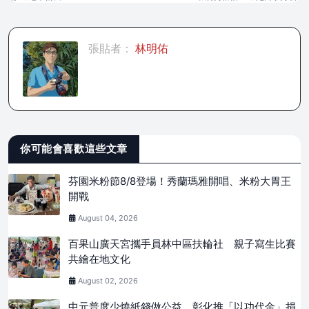
張貼者：
林明佑
你可能會喜歡這些文章
芬園米粉節8/8登場！秀蘭瑪雅開唱、米粉大胃王
開戰
August 04, 2026
百果山廣天宮攜手員林中區扶輪社 親子寫生比賽
共繪在地文化
August 02, 2026
中元普度少燒紙錢做公益 彰化推「以功代金」捐