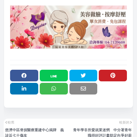
較舊
較新的
慈濟中區脊損醫療重建中心揭牌 義
青年學非所愛就業迷惘 中分署青年
診近七十傷友
職得好評計畫助定向爭好薪