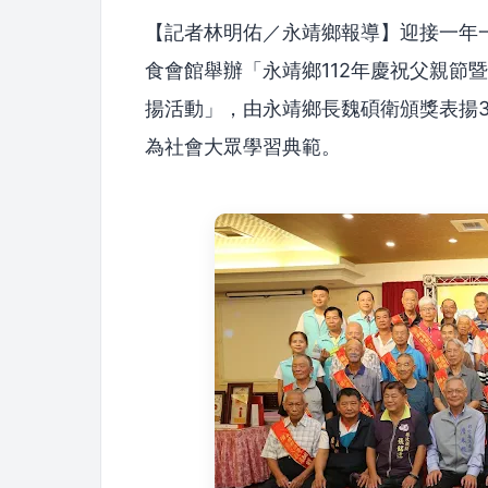
【記者林明佑／永靖鄉報導】迎接一年
食會館舉辦「永靖鄉112年慶祝父親節
揚活動」，由永靖鄉長魏碩衛頒獎表揚
為社會大眾學習典範。