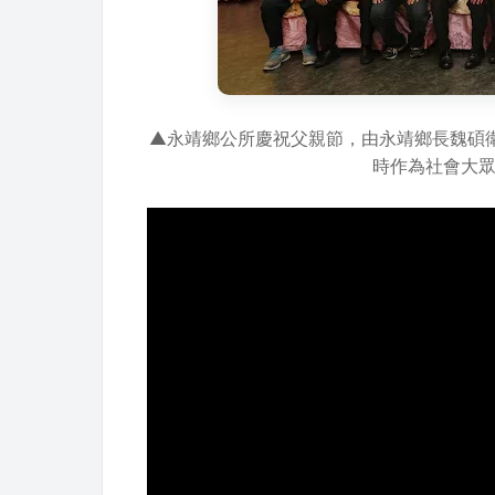
▲永靖鄉公所慶祝父親節，由永靖鄉長魏碩
時作為社會大