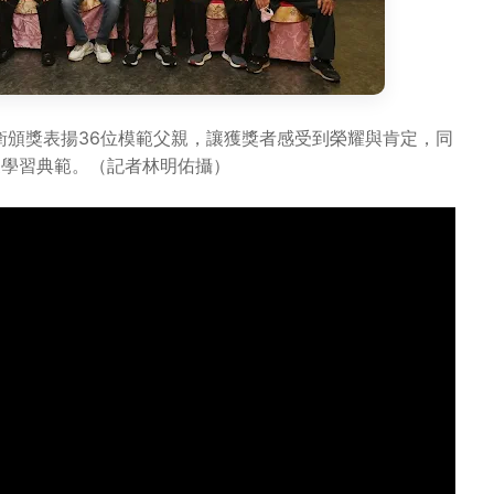
衛頒獎表揚36位模範父親，讓獲獎者感受到榮耀與肯定，同
眾學習典範。（記者林明佑攝）