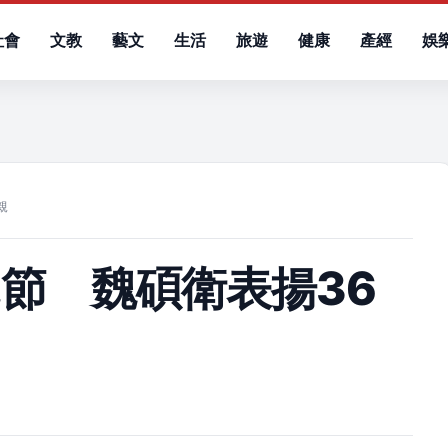
社會
文教
藝文
生活
旅遊
健康
產經
娛
）
親
節 魏碩衛表揚36