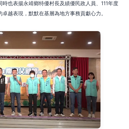
時也表揚永靖鄉特優村長及績優民政人員、111年度
的卓越表現，默默在基層為地方事務貢獻心力。