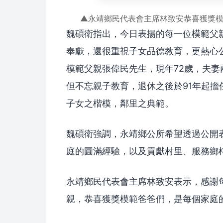
▲永靖鄉民代表會主席林致安恭喜獲獎
魏碩衛指出，今日表揚的每一位模範父
奉獻，還很重視子女品德教育，更熱心
模範父親張偉民先生，現年72歲，夫
但不忘親子教育，退休之後於91年起
子女之楷模，鄰里之典範。
魏碩衛強調，永靖鄉公所希望透過公開
庭的圓滿經驗，以及貢獻村里、服務鄉
永靖鄉民代表會主席林致安表示，感謝
親，恭喜獲獎模範爸爸們，是每個家庭