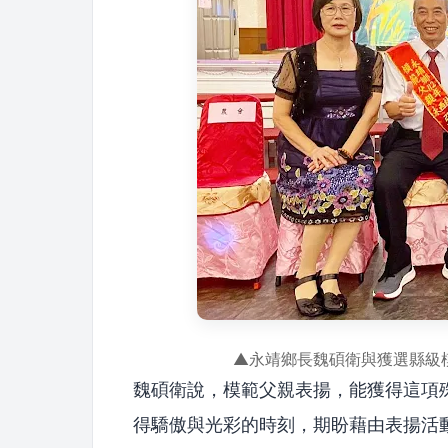
▲永靖鄉長魏碩衛與獲選縣級
魏碩衛說，模範父親表揚，能獲得這項
得驕傲與光彩的時刻，期盼藉由表揚活