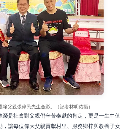
模範父親張偉民先生合影。（記者林明佑攝）
殊榮是社會對父親們辛苦奉獻的肯定，更是一生中值
動，讓每位偉大父親貢獻村里、服務鄉梓與教養子女