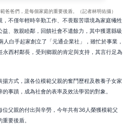
模範爸爸們，是每個家庭的重要後盾。（記者林明佑攝）
親，不僅年輕時辛勤工作、不畏艱苦環境為家庭犧牲
公益、敦親睦鄰，回饋社會不遺餘力，其中獲選縣級
妻兩人白手起家創立了「元通企業社」，雖忙於事業，
擔任永西村鄰長，受到鄉親的肯定與支持，其言行足為
表揚方式，讓各位模範父親的奮鬥歷程及教養子女家
梓的事蹟，成為社會的表率及效法學習的對象。
每位父親的付出與辛勞，今年共有36人榮獲模範父
的重要後盾。