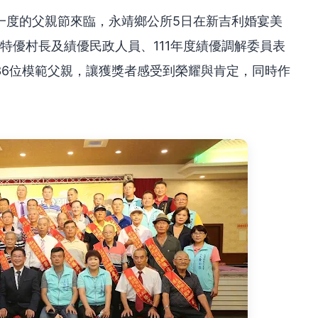
一度的父親節來臨，永靖鄉公所5日在新吉利婚宴美
暨特優村長及績優民政人員、111年度績優調解委員表
36位模範父親，讓獲獎者感受到榮耀與肯定，同時作