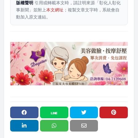
版權聲明
引用或轉載本文時，請註明來源「彰化人彰化
事新聞」並附上
本文網址
；複製文章文字時，系統會自
動加入原文連結。