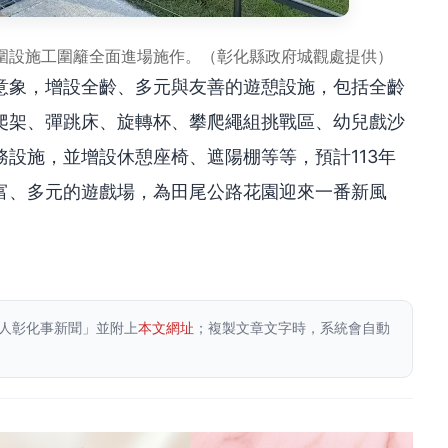
圍設施工圍籬全面進場施作。（彰化縣政府城觀處提供）
意象，增設全齡、多元與友善的遊憩設施，包括全齡
爬架、彈跳床、旋轉杯、攀爬繩組挑戰區、幼兒戲沙
設施，並增設休憩座椅、遮陽棚等等，預計113年
富、多元的遊戲場，為田尾公路花園迎來一番新風
人彰化事新聞」並附上
本文網址
；複製文章文字時，系統會自動