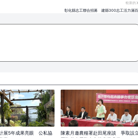
較新的
彰化縣志工聯合招募 建縣300志工活力滿
計展5年成果亮眼 公私協
陳素月邀農糧署赴田尾座談 爭取設