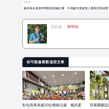
較舊
毓得基金會運用勞動部訓練計畫 中高齡失業躍進入圍長照英雄獎
張貼者：
林明佑
你可能會喜歡這些文章
彰化田尾表揚20位模範父親 楊武柔
田尾園藝設