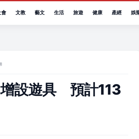
社會
文教
藝文
生活
旅遊
健康
產經
娛
）
用
增設遊具 預計113