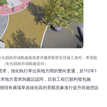
，彰化縣政府城觀處嚴格要求廠商緊密安排施工進程，希望能
。（彰化縣政府城觀處提供）
求，強化執行單位與地方間的雙向更通，於112年1
徵求地方需求與建設認同，目前工程已順利發包施
北側現有廣場草皮綠化區的景觀意象進行提升與遊憩設