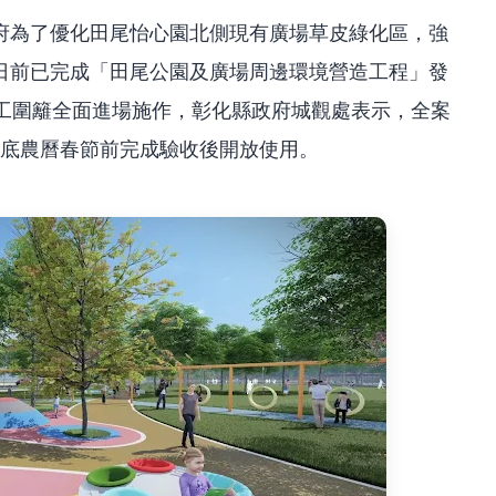
府為了優化田尾怡心園北側現有廣場草皮綠化區，強
日前已完成「田尾公園及廣場周邊環境營造工程」發
設施工圍籬全面進場施作，彰化縣政府城觀處表示，全案
年1月底農曆春節前完成驗收後開放使用。