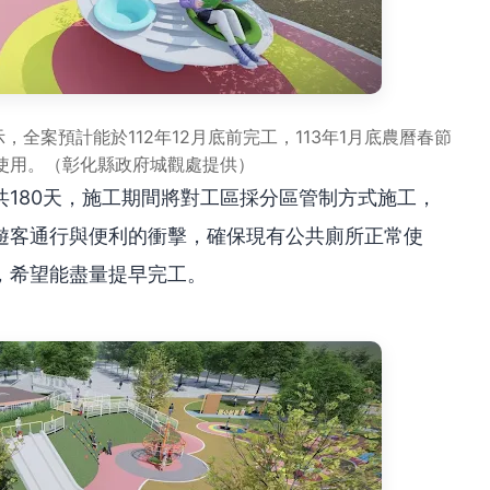
全案預計能於112年12月底前完工，113年1月底農曆春節
使用。（彰化縣政府城觀處提供）
180天，施工期間將對工區採分區管制方式施工，
遊客通行與便利的衝擊，確保現有公共廁所正常使
，希望能盡量提早完工。