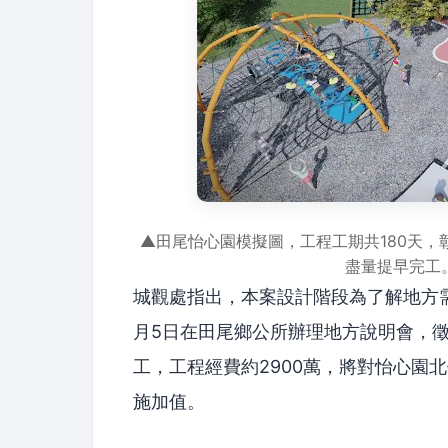
▲田尾怡心園模擬圖，工程工期共180天
盡量提早完工
城觀處指出，本案設計階段為了解地方需
月5日在田尾鄉公所辦理地方說明會，
工，工程經費約2900萬，將對怡心園
施加值。