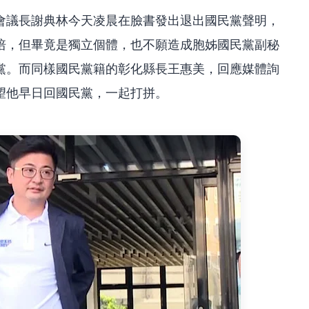
會議長謝典林今天凌晨在臉書發出退出國民黨聲明，
培，但畢竟是獨立個體，也不願造成胞姊國民黨副秘
黨。而同樣國民黨籍的彰化縣長王惠美，回應媒體詢
望他早日回國民黨，一起打拼。