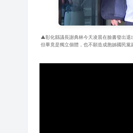
▲彰化縣議長謝典林今天凌晨在臉書發出退
但畢竟是獨立個體，也不願造成胞姊國民黨