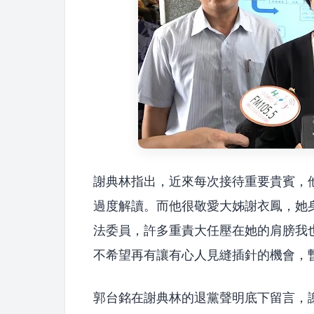
謝典林指出，近來每次接待重要貴賓，
過度解讀。而他很敬愛大姊謝衣鳳，她
法委員，許多重責大任壓在她的肩膀我
不希望再有讓有心人見縫插針的機會，
郭台銘在謝典林的退黨聲明底下留言，