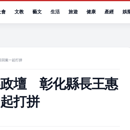
社會
文教
藝文
生活
旅遊
健康
產經
娛
）
日回黨一起打拼
撼政壇 彰化縣長王惠
一起打拼