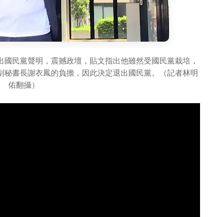
出國民黨聲明，震撼政壇，貼文指出他雖然受國民黨栽培，
副秘書長謝衣鳳的負擔，因此決定退出國民黨。（記者林明
佑翻攝）