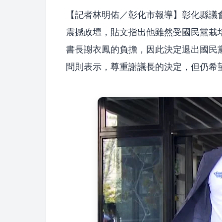
【記者林明佑／彰化市報導】彰化縣議
震撼政壇，貼文指出他雖然受國民黨栽
書長謝衣鳳的負擔，因此決定退出國民
問則表示，尊重謝議長的決定，但仍希