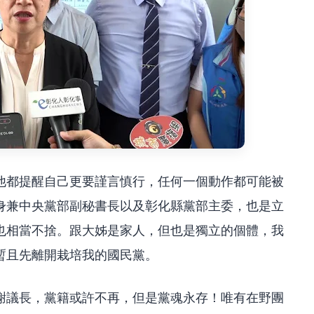
他都提醒自己更要謹言慎行，任何一個動作都可能被
身兼中央黨部副秘書長以及彰化縣黨部主委，也是立
也相當不捨。跟大姊是家人，但也是獨立的個體，我
暫且先離開栽培我的國民黨。
謝議長，黨籍或許不再，但是黨魂永存！唯有在野團