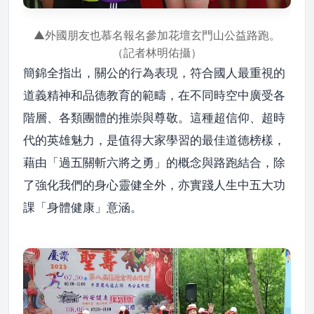
▲外國朋友也慕名報名參加花壇玄門山公益路跑。
（記者林明佑攝）
簡錦全指出，關公的行為表現，符合國人最重視的
道義精神和品德教育的範疇，在不同時空中廣受各
階層、各類團體的推崇與尊敬。這種超信仰、超時
代的英雄魅力，是值得大家學習的最佳道德榜樣，
藉由「過五關斬六將之勇」的概念與路跑結合，除
了強化我們的身心靈健全外，亦實踐人生中五大功
課「身體健康」意涵。