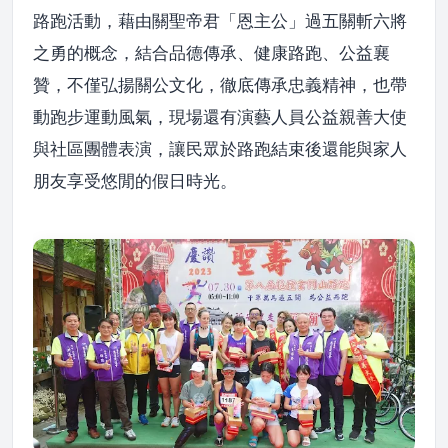
路跑活動，藉由關聖帝君「恩主公」過五關斬六將
之勇的概念，結合品德傳承、健康路跑、公益襄
贊，不僅弘揚關公文化，徹底傳承忠義精神，也帶
動跑步運動風氣，現場還有演藝人員公益親善大使
與社區團體表演，讓民眾於路跑結束後還能與家人
朋友享受悠閒的假日時光。