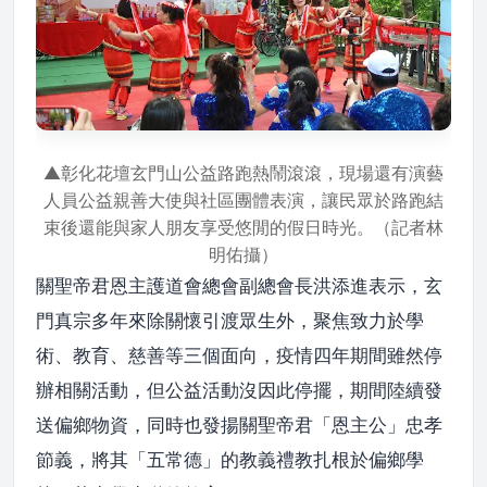
▲彰化花壇玄門山公益路跑熱鬧滾滾，現場還有演藝
人員公益親善大使與社區團體表演，讓民眾於路跑結
束後還能與家人朋友享受悠閒的假日時光。（記者林
明佑攝）
關聖帝君恩主護道會總會副總會長洪添進表示，玄
門真宗多年來除關懷引渡眾生外，聚焦致力於學
術、教育、慈善等三個面向，疫情四年期間雖然停
辦相關活動，但公益活動沒因此停擺，期間陸續發
送偏鄉物資，同時也發揚關聖帝君「恩主公」忠孝
節義，將其「五常德」的教義禮教扎根於偏鄉學