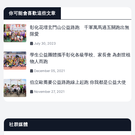
你可能會喜歡這些文章
彰化花壇玄門山公益路跑 千軍萬馬過五關跑出無
限愛
July 30, 2023
學生公益團體攜手彰化各級學校、家長會 為創世植
物人而跑
December 05, 2021
伯立歐蕎麥公益路跑線上起跑 你我都是公益大使
November 27, 2021
社群媒體