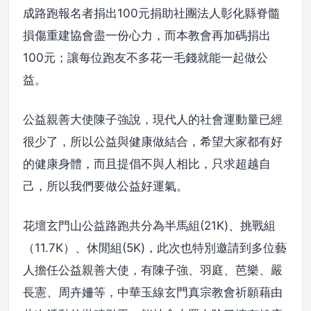
成路跑報名者捐出100元捐助社團法人彰化縣脊髓
損傷重建協會盡一份心力，而本教會再加碼捐出
100元；讓每位跑友不多花一毛錢就能一起做公
益。
公益親善大使陳子強說，現代人的社會運動量已經
很少了，所以公益與健康做結合，希望大家都有好
的健康身體，而且提倡不與人相比，只求超越自
己，所以我們要做公益好運氣。
花壇玄門山公益路跑共分為半馬組(21K)、挑戰組
（11.7K）、休閒組(5K)，此次也特別邀請到多位藝
人擔任公益親善大使，有陳子強、羽庭、芭樂、嚴
長憲、周卉姍等，中華玉線玄門真宗教會祈願藉由