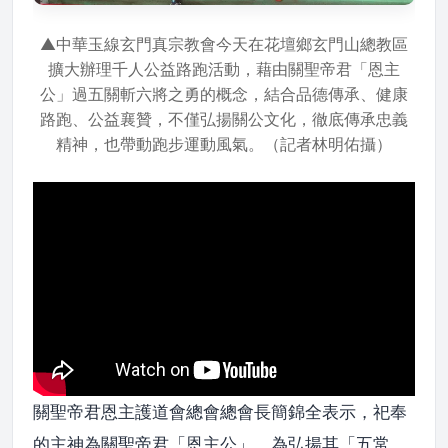
▲中華玉線玄門真宗教會今天在花壇鄉玄門山總教區
擴大辦理千人公益路跑活動，藉由關聖帝君「恩主
公」過五關斬六將之勇的概念，結合品德傳承、健康
路跑、公益襄贊，不僅弘揚關公文化，徹底傳承忠義
精神，也帶動跑步運動風氣。（記者林明佑攝）
關聖帝君恩主護道會總會總會長簡錦全表示，祀奉
的主神為關聖帝君「恩主公」，為弘揚其「五常