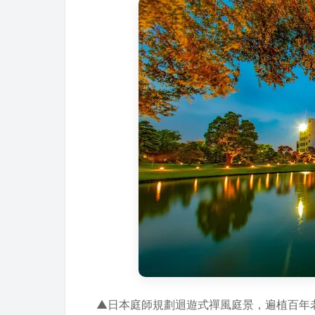
▲日本庭師規劃迴遊式禪風庭景，遍植百年