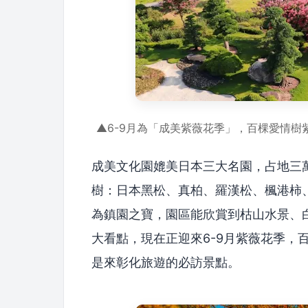
▲6-9月為「成美紫薇花季」，百棵愛情
成美文化園媲美日本三大名園，占地三
樹：日本黑松、真柏、羅漢松、楓港柿、
為鎮園之寶，園區能欣賞到枯山水景、
大看點，現在正迎來6-9月紫薇花季，
是來彰化旅遊的必訪景點。