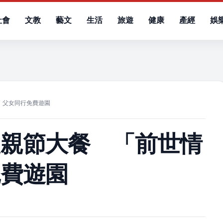
社會
文教
藝文
生活
旅遊
健康
產經
娛
）
」父女同行免費遊園
父親節大餐 「前世情
免費遊園