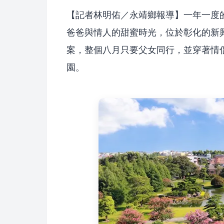
【記者林明佑／永靖鄉報導】一年一度
爸爸與情人的甜蜜時光，位於彰化的新
案，整個八月只要父女同行，並穿著情侶
園。