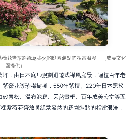
樹紫薇花齊放將綠意盎然的庭園裝點的相當浪漫。（成美文化
園提供）
萬坪，由日本庭師規劃迴遊式禪風庭景，遍植百年老
紫薇花等珍稀樹種，550年紫檀、220年日本黑松
白砂青松、瀑布池庭、天然畫框、百年成美公堂等五
百棵紫薇花齊放將綠意盎然的庭園裝點的相當浪漫，