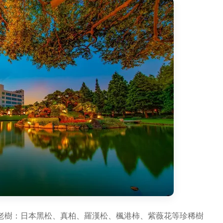
老樹：日本黑松、真柏、羅漢松、楓港柿、紫薇花等珍稀樹