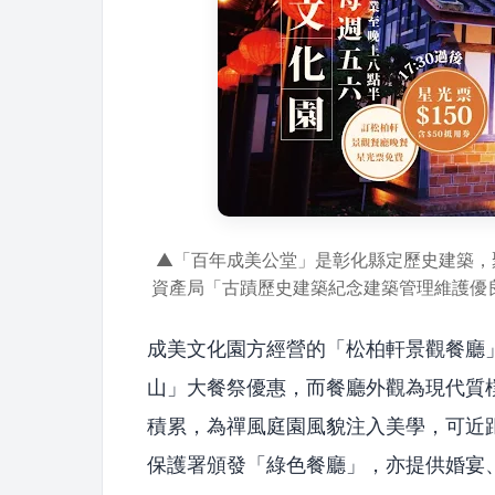
▲「百年成美公堂」是彰化縣定歷史建築，
資產局「古蹟歷史建築紀念建築管理維護優
成美文化園方經營的「松柏軒景觀餐廳
山」大餐祭優惠，而餐廳外觀為現代質
積累，為禪風庭園風貌注入美學，可近
保護署頒發「綠色餐廳」，亦提供婚宴