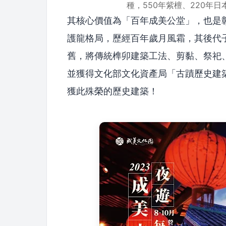
種，550年紫檀、220年
其核心價值為「百年成美公堂」，也是彰化
護龍格局，歷經百年歲月風霜，其後代子
舊，將傳統榫卯建築工法、剪黏、祭祀
並獲得文化部文化資產局「古蹟歷史建
獲此殊榮的歷史建築！