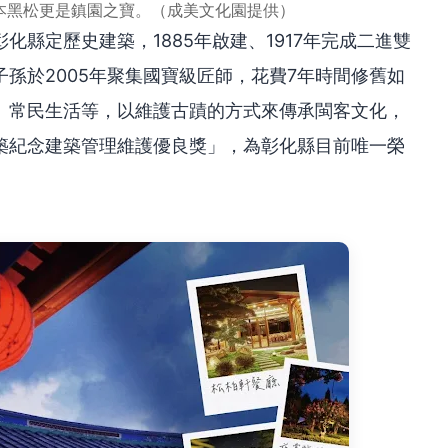
日本黑松更是鎮園之寶。（成美文化園提供）
縣定歷史建築，1885年啟建、1917年完成二進雙
孫於2005年聚集國寶級匠師，花費7年時間修舊如
、常民生活等，以維護古蹟的方式來傳承閩客文化，
築紀念建築管理維護優良獎」，為彰化縣目前唯一榮