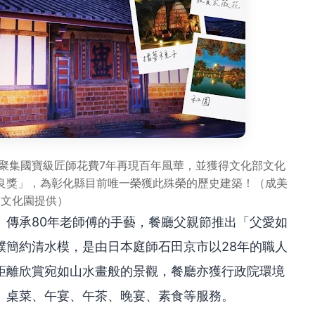
聚集國寶級匠師花費7年再現百年風華，並獲得文化部文化
良獎」，為彰化縣目前唯一榮獲此殊榮的歷史建築！（成美
文化園提供）
」傳承80年老師傅的手藝，餐廳父親節推出「父愛如
樸簡約清水模，是由日本庭師石田京市以28年的職人
距離欣賞宛如山水畫般的景觀，餐廳亦獲行政院環境
、桌菜、午宴、午茶、晚宴、素食等服務。