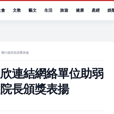
社會
文教
藝文
生活
旅遊
健康
產經
娛
）
 獲行政院長頒獎表揚
維欣連結網絡單位助弱
政院長頒獎表揚