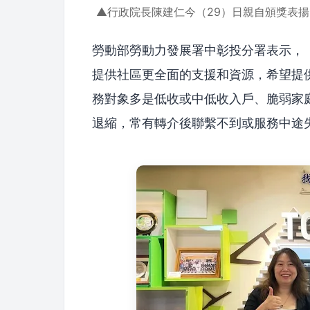
▲行政院長陳建仁今（29）日親自頒獎表揚
勞動部勞動力發展署中彰投分署表示，「
提供社區更全面的支援和資源，希望提
務對象多是低收或中低收入戶、脆弱家
退縮，常有轉介後聯繫不到或服務中途