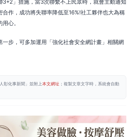
3+2」措施，當3次聯繫不上民眾時，就會主動通知
合作，成功將失聯率降低至16%!社工夥伴也大為稱
的用心。
第一步，可多加運用「強化社會安全網計畫」相關網
人彰化事新聞」並附上
本文網址
；複製文章文字時，系統會自動