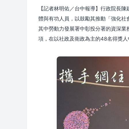
【記者林明佑／台中報導】行政院長陳建
體與有功人員，以鼓勵其推動「強化社
其中勞動力發展署中彰投分署的資深業
項，在以社政及衛政為主的48名得獎