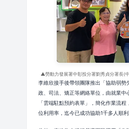
▲勞動力發展署中彰投分署劉秀貞分署長(中
李維欣接手後帶領團隊推出「協助弱勢
政、司法、矯正等網絡單位，由就業中
「雲端駐點預約表單」，簡化作業流程
位利用率，迄今已成功協助1千多人順