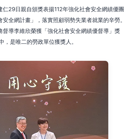
仁29日親自頒獎表揚112年強化社會安全網績優團
會安全網計畫」，落實照顧弱勢失業者就業的辛勞。
務督導李維欣榮獲「強化社會安全網績優督導」獎
人中，是唯二的勞政單位獲獎人。