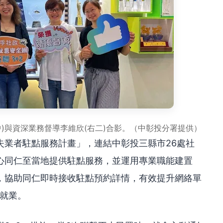
)與資深業務督導李維欣(右二)合影。（中彰投分署提供）
失業者駐點服務計畫」，連結中彰投三縣市26處社
心同仁至當地提供駐點服務，並運用專業職能建置
，協助同仁即時接收駐點預約詳情，有效提升網絡單
利就業。