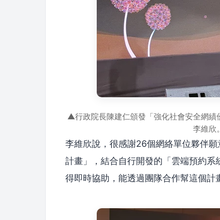
▲行政院長陳建仁頒發「強化社會安全網績
李維欣
李維欣說，很感謝26個網絡單位夥伴
計畫」，結合自行開發的「雲端預約系
得即時協助，能透過團隊合作幫這個計