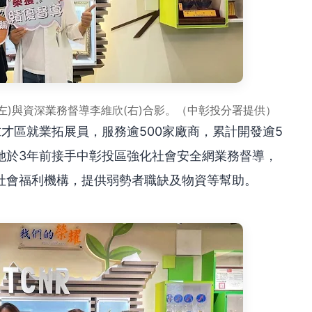
左)與資深業務督導李維欣(右)合影。（中彰投分署提供）
才區就業拓展員，服務逾500家廠商，累計開發逾5
她於3年前接手中彰投區強化社會安全網業務督導，
社會福利機構，提供弱勢者職缺及物資等幫助。