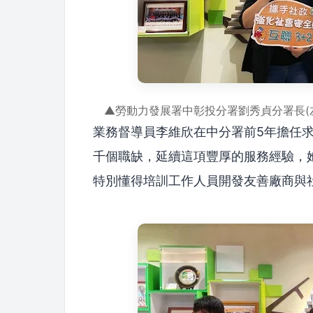
▲勞動力發展署中彰投分署劉秀貞分署長(
業務督導員李維欣在中分署前5年擔任求
千個職缺，延續這項豐厚的服務經驗，
特別懂得培訓工作人員開發友善廠商與