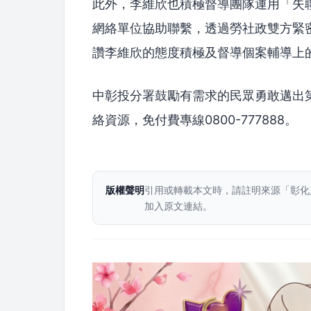
此外，李維欣也積極督導團隊運用「失聯
網絡單位協助聯繫，透過勞社政雙方緊密
讚李維欣的態度積極及督導個案輔導上
中彰投分署鼓勵有需求的民眾勇敢邁出
絡資源，免付費專線0800-777888。
版權聲明
引用或轉載本文時，請註明來源「彰化
加入原文連結。