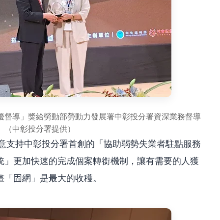
優督導」獎給勞動部勞動力發展署中彰投分署資深業務督導
。（中彰投分署提供）
願意支持中彰投分署首創的「協助弱勢失業者駐點服務
統」更加快速的完成個案轉銜機制，讓有需要的人獲
畫「固網」是最大的收穫。