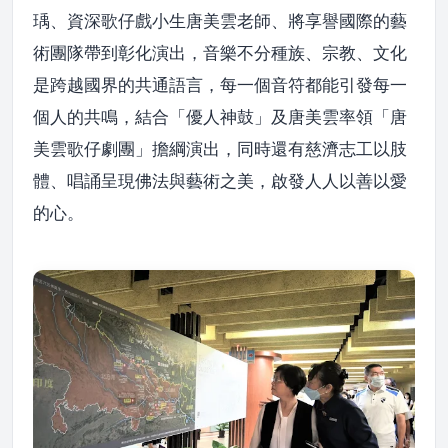
瑀、資深歌仔戲小生唐美雲老師、將享譽國際的藝
術團隊帶到彰化演出，音樂不分種族、宗教、文化
是跨越國界的共通語言，每一個音符都能引發每一
個人的共鳴，結合「優人神鼓」及唐美雲率領「唐
美雲歌仔劇團」擔綱演出，同時還有慈濟志工以肢
體、唱誦呈現佛法與藝術之美，啟發人人以善以愛
的心。