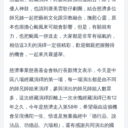
優人神鼓，也請到唐美雲歌仔劇團，結合慈濟多位
師兄姊一起把藝術文化跟宗教融合，撫慰心靈，原
本也很擔心颱風來可能會影響，但是，有願就有
力，也把颱風一併送走，大家都是非常有福氣的，
相信這3天的演繹一定很精彩，歡迎鄉親把握難得
的機會，一起來共襄盛舉。
慈濟事業慈善基金會執行長顏博文表示，今天是中
區八場經藏演繹的第一場，每一場演出都是由不同
的師兄師姐來演繹，參與演出的師兄師姐人數眾
多，這次經藏演繹距離上一次水懺經藏演繹已有12
年之久，今年是慈濟走入第58年，希望藉由這個機
會呈現佛陀一生、悟道及無量義經中「德行品、說
法品、功德品、六瑞相｣，還有感謝共同演出的國