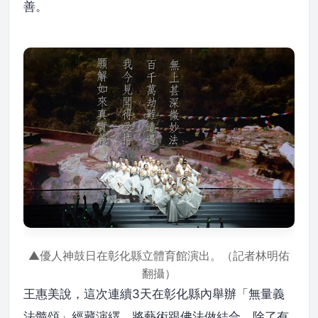
善。
▲優人神鼓日在彰化縣立體育館演出。（記者林明佑
翻攝）
王惠美說，這次連續3天在彰化縣內舉辦「無量義
法髓頌」經藏演繹，將藝術跟佛法做結合，除了有