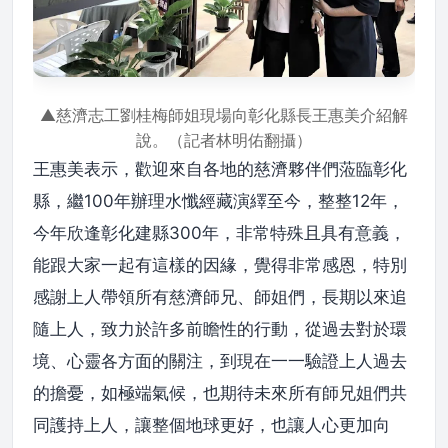
▲慈濟志工劉桂梅師姐現場向彰化縣長王惠美介紹解
說。（記者林明佑翻攝）
王惠美表示，歡迎來自各地的慈濟夥伴們蒞臨彰化
縣，繼100年辦理水懺經藏演繹至今，整整12年，
今年欣逢彰化建縣300年，非常特殊且具有意義，
能跟大家一起有這樣的因緣，覺得非常感恩，特別
感謝上人帶領所有慈濟師兄、師姐們，長期以來追
隨上人，致力於許多前瞻性的行動，從過去對於環
境、心靈各方面的關注，到現在一一驗證上人過去
的擔憂，如極端氣候，也期待未來所有師兄姐們共
同護持上人，讓整個地球更好，也讓人心更加向