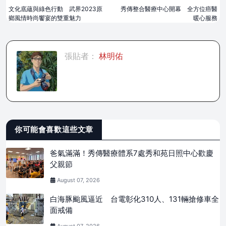
文化底蘊與綠色行動 武界2023原
秀傳整合醫療中心開幕 全方位癌醫
鄉風情時尚饗宴的雙重魅力
暖心服務
張貼者：
林明佑
你可能會喜歡這些文章
爸氣滿滿！秀傳醫療體系7處秀和苑日照中心歡慶
父親節
August 07, 2026
白海豚颱風逼近 台電彰化310人、131輛搶修車全
面戒備
August 07, 2026