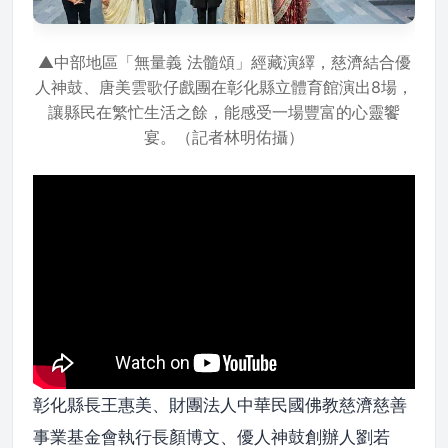
▲中部地區「無量義 法髓頌」經藏演繹，慈濟結合優
人神鼓、唐美雲歌仔戲團在彰化縣立體育館演出8場，
讓縣民在繁忙生活之餘，能感受一場豐富的心靈饗
宴。（記者林明佑攝）
彰化縣長王惠美、財團法人中華民國佛教慈濟慈善
事業基金會執行長顏博文、優人神鼓創辦人劉若