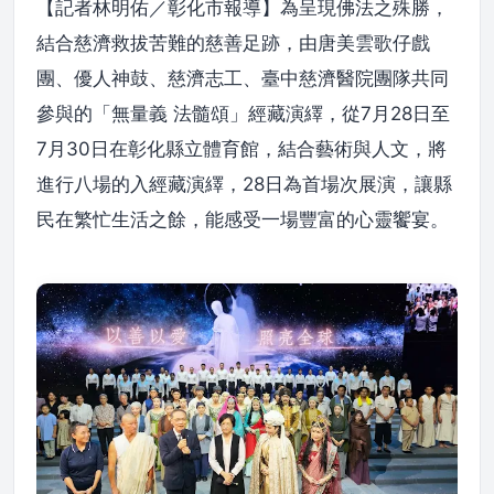
【記者林明佑／彰化市報導】為呈現佛法之殊勝，
結合慈濟救拔苦難的慈善足跡，由唐美雲歌仔戲
團、優人神鼓、慈濟志工、臺中慈濟醫院團隊共同
參與的「無量義 法髓頌」經藏演繹，從7月28日至
7月30日在彰化縣立體育館，結合藝術與人文，將
進行八場的入經藏演繹，28日為首場次展演，讓縣
民在繁忙生活之餘，能感受一場豐富的心靈饗宴。