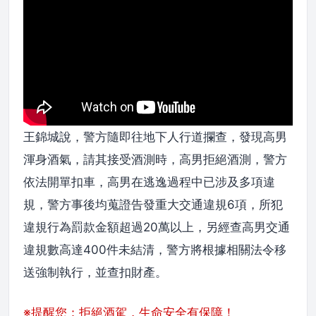
王錦城說，警方隨即往地下人行道攔查，發現高男
渾身酒氣，請其接受酒測時，高男拒絕酒測，警方
依法開單扣車，高男在逃逸過程中已涉及多項違
規，警方事後均蒐證告發重大交通違規6項，所犯
違規行為罰款金額超過20萬以上，另經查高男交通
違規數高達400件未結清，警方將根據相關法令移
送強制執行，並查扣財產。
※提醒您：拒絕酒駕，生命安全有保障！