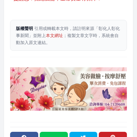
版權聲明
引用或轉載本文時，請註明來源「彰化人彰化
事新聞」並附上
本文網址
；複製文章文字時，系統會自
動加入原文連結。