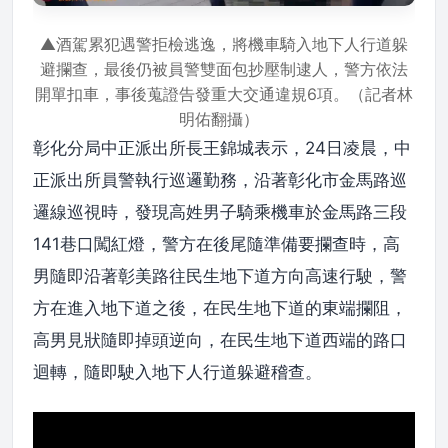
▲酒駕累犯遇警拒檢逃逸，將機車騎入地下人行道躲
避攔查，最後仍被員警雙面包抄壓制逮人，警方依法
開單扣車，事後蒐證告發重大交通違規6項。（記者林
明佑翻攝）
彰化分局中正派出所長王錦城表示，24日凌晨，中
正派出所員警執行巡邏勤務，沿著彰化市金馬路巡
邏線巡視時，發現高姓男子騎乘機車於金馬路三段
141巷口闖紅燈，警方在後尾隨準備要攔查時，高
男隨即沿著彰美路往民生地下道方向高速行駛，警
方在進入地下道之後，在民生地下道的東端攔阻，
高男見狀隨即掉頭逆向，在民生地下道西端的路口
迴轉，隨即駛入地下人行道躲避稽查。