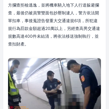
方攔查拒檢逃逸，並將機車騎入地下人行道躲避攔
查，最後仍被員警雙面包抄壓制逮人，警方依法開
單扣車，事後蒐證告發重大交通違規6項，所犯違
規行為罰款金額超過20萬以上，另經查高男交通違
規數高達400件未結清，將依法移送強制執行，並
查扣財產。