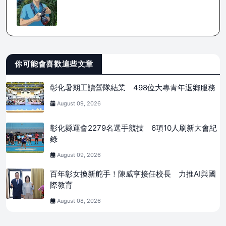
你可能會喜歡這些文章
彰化暑期工讀營隊結業 498位大專青年返鄉服務
August 09, 2026
彰化縣運會2279名選手競技 6項10人刷新大會紀
錄
August 09, 2026
百年彰女換新舵手！陳威亨接任校長 力推AI與國
際教育
August 08, 2026