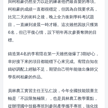
與柯柏豪仍然全力以赴的練著他們最喜愛的專項。
柯柏豪的成績一直都很穩定，但因為自我要求高，
比完二天的術科之後，晚上全力衝刺學科考試題
目，一直練到凌晨一時才睡。這次雖然因故只獲第
6名，但已平復心情，設下明年再次參賽奪牌的目
標。
鑄造第4名的李宥陞在第一天雖然做爆了3顆砂心，
幸好接下來的項目都能穩下心來完成。宥陞自知在
鑄砂調配上經驗不足，期望自己明年能做出像師父
學長柯柏豪的作品。
員林農工實習主任王弘仁說，今年全國技能競賽主
軸是「不設限無極限」，也是員林農工教學重點，
從辦理國中技藝專班到參與產學攜手專班，強化技