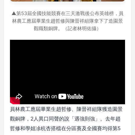
▲第53屆全國技能競賽在三天激戰後公布英雄榜，員
林農工應屆畢業生趙哲修與陳晉祥組隊拿下了造園景
觀職類銅牌。（記者林明佑攝）
員林農工應屆畢業生趙哲修、陳晉祥組隊獲造園景
觀銅牌，2人異口同聲的說「遇強則強」。去年趙
哲修和學姐凃杭杏搭檔在分區賽及全國賽均得第5