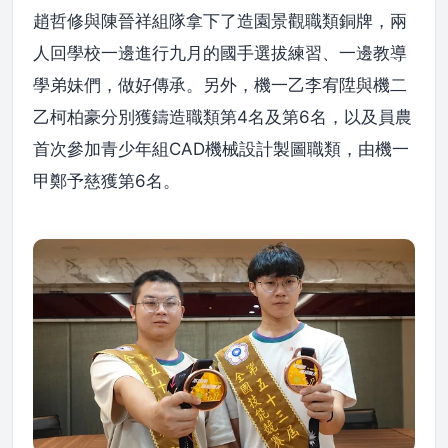
趙哲修與陳晉祥組隊拿下了造園景觀職類銅牌，兩
人回學校一邊進行九月的國手選拔練習、一邊教導
學弟妹們，做好傳承。另外，機一乙李宥陞與機二
乙柯柏豪分別獲鑄造職類第4名及第6名，以及員農
首次參加青少年組CAD機械設計製圖職類，由機一
甲鄭予慈獲第6名。