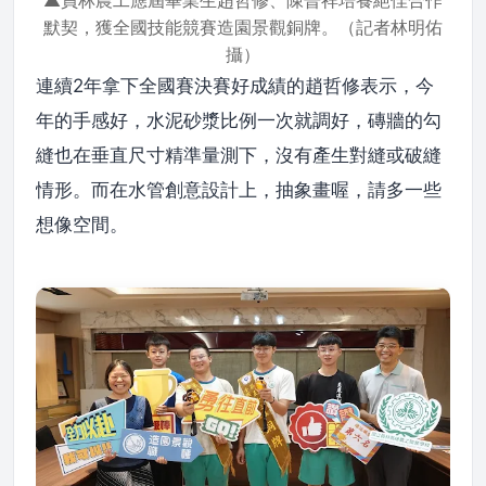
▲員林農工應屆畢業生趙哲修、陳晉祥培養絕佳合作
默契，獲全國技能競賽造園景觀銅牌。（記者林明佑
攝）
連續2年拿下全國賽決賽好成績的趙哲修表示，今
年的手感好，水泥砂漿比例一次就調好，磚牆的勾
縫也在垂直尺寸精準量測下，沒有產生對縫或破縫
情形。而在水管創意設計上，抽象畫喔，請多一些
想像空間。