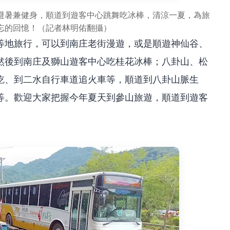
避暑兼健身，順道到遊客中心跳舞吃冰棒，清涼一夏，為旅
忘的回憶！（記者林明佑翻攝）
等地旅行，可以到南庄老街漫遊，或是順遊神仙谷、
然後到南庄及獅山遊客中心吃桂花冰棒；八卦山、松
吃、到二水自行車道追火車等，順道到八卦山脈生
等。歡迎大家把握今年夏天到參山旅遊，順道到遊客