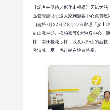
【記者林明佑／彰化市報導】天氣太熱
區管理處貼心邀大家到遊客中心免費吃冰
山處於7月22日至8月27日辦理「參
卦山脈生態、松柏嶺等6大遊客中心，
棒、南庄桂花冰棒，以及八卦山的荔枝
客清涼一夏，也行銷在地農特產。