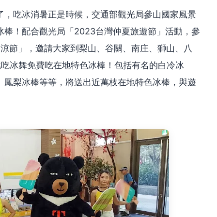
了，吃冰消暑正是時候，交通部觀光局參山國家風景
棒！配合觀光局「2023台灣仲夏旅遊節」活動，參
山呷涼節」，邀請大家到梨山、谷關、南庄、獅山、八
跳吃冰舞免費吃在地特色冰棒！包括有名的白冷冰
、鳳梨冰棒等等，將送出近萬枝在地特色冰棒，與遊