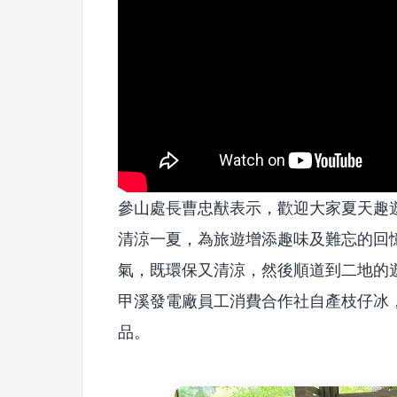
參山處長曹忠猷表示，歡迎大家夏天趣
清涼一夏，為旅遊增添趣味及難忘的回
氣，既環保又清涼，然後順道到二地的
甲溪發電廠員工消費合作社自產枝仔冰
品。