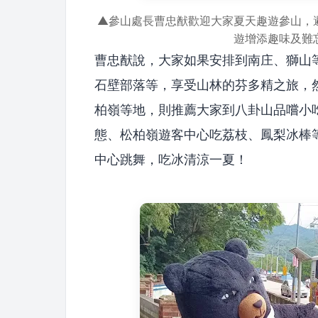
▲參山處長曹忠猷歡迎大家夏天趣遊參山，
遊增添趣味及難
曹忠猷說，大家如果安排到南庄、獅山
石壁部落等，享受山林的芬多精之旅，
柏嶺等地，則推薦大家到八卦山品嚐小
態、松柏嶺遊客中心吃荔枝、鳳梨冰棒
中心跳舞，吃冰清涼一夏！