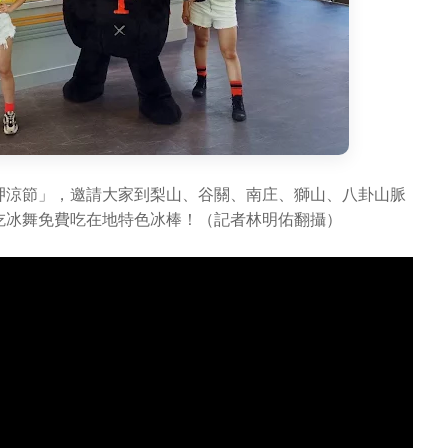
山呷涼節」，邀請大家到梨山、谷關、南庄、獅山、八卦山脈
吃冰舞免費吃在地特色冰棒！（記者林明佑翻攝）