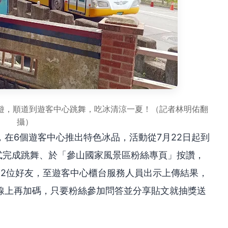
遊，順道到遊客中心跳舞，吃冰清涼一夏！（記者林明佑翻
攝）
在6個遊客中心推出特色冰品，活動從7月22日起到
式完成跳舞、於「參山國家風景區粉絲專頁」按讚，
g2位好友，至遊客中心櫃台服務人員出示上傳結果，
線上再加碼，只要粉絲參加問答並分享貼文就抽獎送