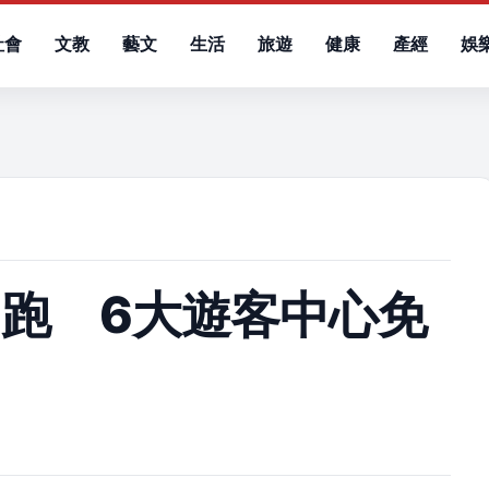
社會
文教
藝文
生活
旅遊
健康
產經
娛
）
跑 6大遊客中心免