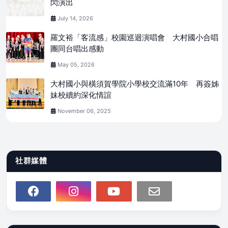
閃演出
July 14, 2026
羅文裕「客流感」校園巡迴演唱會 大村國小合唱
團同台唱出感動
May 05, 2026
大村國小與橫須賀學院小學校交流滿10年 再簽姊
妹校續約深化情誼
November 06, 2025
社群媒體