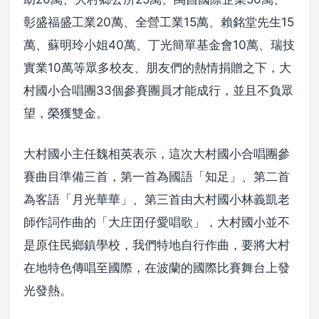
彰盛福盛工業20萬、全營工業15萬、賴銘堂先生15
萬、蘇明玲小姐40萬、丁光簡單基金會10萬、瑞技
實業10萬等眾多校友、朋友們的熱情捐贈之下，大
村國小合唱團33個參賽團員才能成行，並且不負眾
望，榮獲雙金。
大村國小主任魏相英表示，這次大村國小合唱團參
賽曲目準備三首，第一首為國語「知足」、第二首
為客語「月光華華」、第三首由大村國小林義凱老
師作詞作曲的「大庄囝仔愛唱歌」，大村國小並不
是原住民鄉鎮學校，我們特地自行作曲，要將大村
在地特色傳唱至國際，在波蘭的國際比賽舞台上發
光發熱。