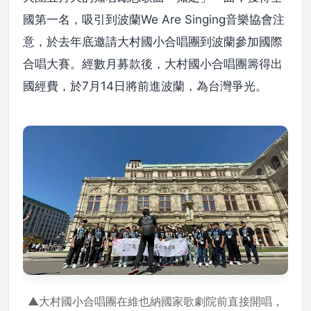
國第一名，吸引到波蘭We Are Singing音樂協會注
意，於去年底邀請大村國小合唱團到波蘭參加國際
合唱大賽。經數月募款後，大村國小合唱團籌得出
國經費，於7月14日將前進波蘭，為台灣爭光。
▲大村國小合唱團在維也納國家歌劇院前直接開唱，