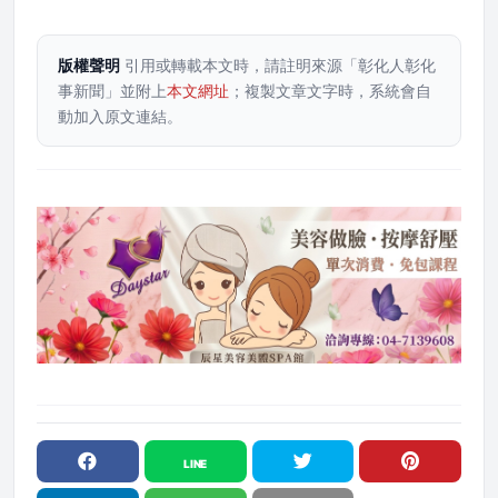
版權聲明
引用或轉載本文時，請註明來源「彰化人彰化
事新聞」並附上
本文網址
；複製文章文字時，系統會自
動加入原文連結。