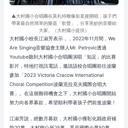
▲大村國小合唱團在莫札特雕像前直接開唱，孩子們
帶著最自然簡單的樂器「歌聲」，分享美妙的音樂給
大家。（大村國小提供）
大村國小校長江淑芳表示，，2022年11月間，We
Are Singing音樂協會主辦人Mr. Petrovic透過
Youtube聽到大村國小合唱團演唱「知足」的比賽
影片，特地打視訊電話，邀請該校合唱團前往波蘭
參加「2023 Victoria Cracow International
Choral Competition波蘭克拉克夫國際合唱大
賽」。在這個難得機會之下，大村國小合唱團開始
努力向各界募款，希望順利帶著孩子們前進波蘭！
江淑芳說，經數月募款，大村國小獲彰化縣政府補
助20萬、大村鄉公所25萬、禹昌國際企業50萬、