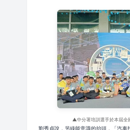
▲中分署培訓選手於本屆全
劉秀貞說，另綠能意識的抬頭，「汽車