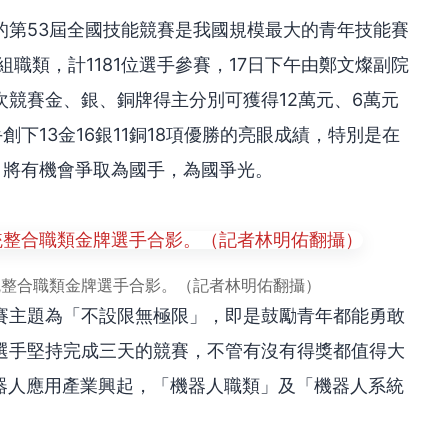
的第53屆全國技能競賽是我國規模最大的青年技能賽
組職類，計1181位選手參賽，17日下午由鄭文燦副院
競賽金、銀、銅牌得主分別可獲得12萬元、6萬元
下13金16銀11銅18項優勝的亮眼成績，特別是在
，將有機會爭取為國手，為國爭光。
統整合職類金牌選手合影。（記者林明佑翻攝）
賽主題為「不設限無極限」，即是鼓勵青年都能勇敢
選手堅持完成三天的競賽，不管有沒有得獎都值得大
機器人應用產業興起，「機器人職類」及「機器人系統