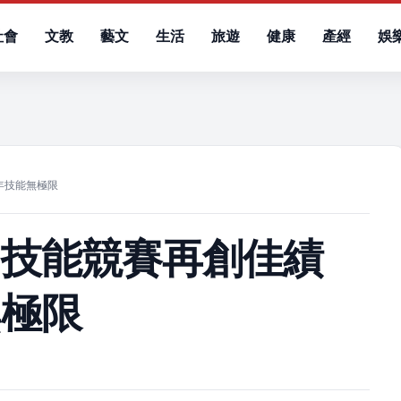
社會
文教
藝文
生活
旅遊
健康
產經
娛
）
年技能無極限
國技能競賽再創佳績
無極限