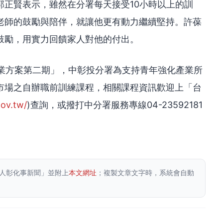
郭正賢表示，雖然在分署每天接受10小時以上的訓
老師的鼓勵與陪伴，就讓他更有動力繼續堅持。許葆
鼓勵，用實力回饋家人對他的付出。
就業方案第二期」，中彰投分署為支持青年強化產業所
市場之自辦職前訓練課程，相關課程資訊歡迎上「台
ov.tw/
)查詢，或撥打中分署服務專線04-23592181
人彰化事新聞」並附上
本文網址
；複製文章文字時，系統會自動