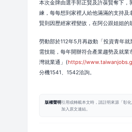
本次金牌由選手郭正賢及許葆賢奪下，
練，每每想到家裡人給他滿滿的支持及
賢則因歷經家裡變故，在阿公跟姐姐的
勞動部於112年5月再啟動「投資青年
需技能，每年開辦符合產業趨勢及就業
灣就業通」(
https://www.taiwanjobs.g
分機1541、1542洽詢。
版權聲明
引用或轉載本文時，請註明來源「彰化
加入原文連結。