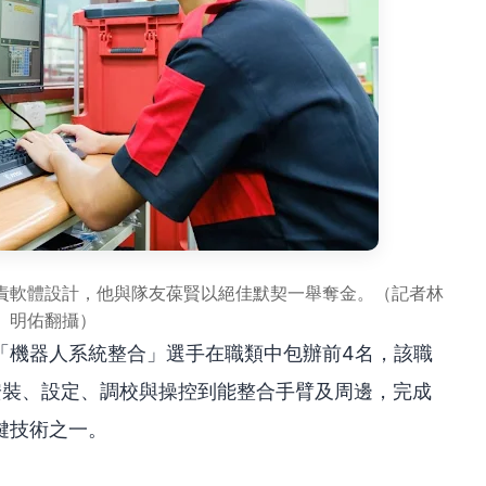
責軟體設計，他與隊友葆賢以絕佳默契一舉奪金。（記者林
明佑翻攝）
「機器人系統整合」選手在職類中包辦前4名，該職
安裝、設定、調校與操控到能整合手臂及周邊，完成
鍵技術之一。