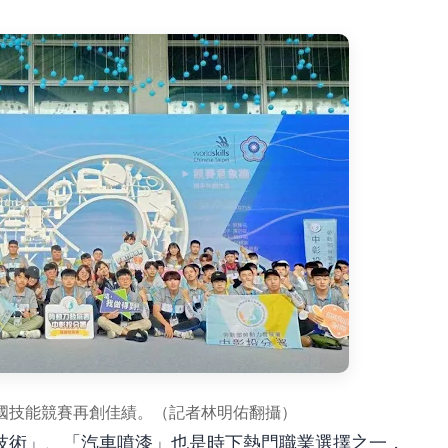
國技能競賽再創佳績。（記者林明佑翻攝）
技術」、「汽車噴漆」也是時下熱門職業選擇之一，