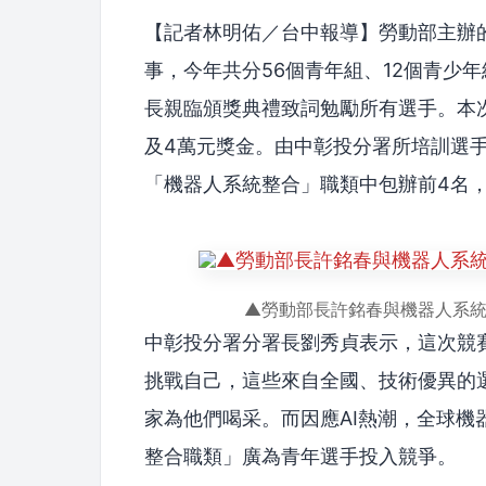
【記者林明佑／台中報導】勞動部主辦
事，今年共分56個青年組、12個青少年
長親臨頒獎典禮致詞勉勵所有選手。本次
及4萬元獎金。由中彰投分署所培訓選手創
「機器人系統整合」職類中包辦前4名
▲勞動部長許銘春與機器人系
中彰投分署分署長劉秀貞表示，這次競
挑戰自己，這些來自全國、技術優異的
家為他們喝采。而因應AI熱潮，全球
整合職類」廣為青年選手投入競爭。