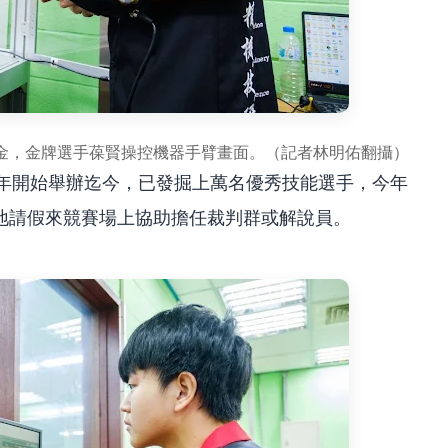
金，金牌選手葆賢操控機器手臂畫面。（記者林明佑翻攝）
7年開始舉辦迄今，已發掘上萬名優秀技能選手，今年
地請假來競賽場上協助擔任裁判群或解說員。