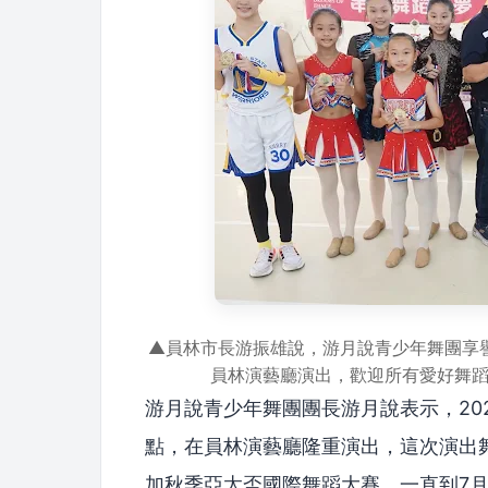
▲員林市長游振雄說，游月說青少年舞團享
員林演藝廳演出，歡迎所有愛好舞
游月說青少年舞團團長游月說表示，20
點，在員林演藝廳隆重演出，這次演出
加秋季亞太盃國際舞蹈大賽，一直到7