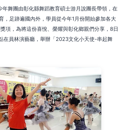
少年舞團由彰化縣舞蹈教育碩士游月說團長帶領，在
育，足跡遍國內外，學員從今年1月份開始參加各大
多獎項，為將這份喜悅、榮耀與彰化鄉親們分享，8日
點在員林演藝廳，舉辦「2023文化小天使-串起舞
。