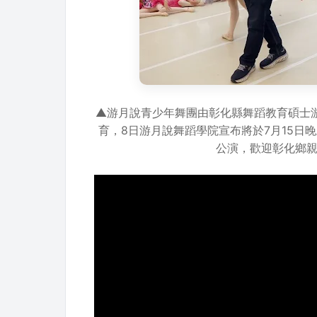
▲游月說青少年舞團由彰化縣舞蹈教育碩士
育，8日游月說舞蹈學院宣布將於7月15日晚
公演，歡迎彰化鄉