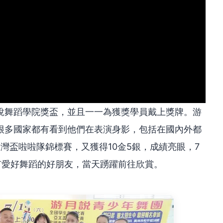
說舞蹈學院獎盃，並且一一為獲獎學員戴上獎牌。游
很多國家都有看到他們在表演身影，包括在國內外都
灣盃啦啦隊錦標賽，又獲得10金5銀，成績亮眼，7
有愛好舞蹈的好朋友，當天踴躍前往欣賞。