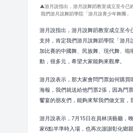
▲游月說指出，游月說舞蹈教室成立至今已經
我們游月說舞蹈學院「游月說青少年舞團」
游月說指出，游月說舞蹈教室成立至今已
支持，肯定我們游月說舞蹈學院「游月
加比賽的中國舞、民族舞、現代舞、啦
動，很多元，希望大家能夠來觀摩。
游月說表示，那大家會問門票如何購買
海報，我們就送給他門票2張，因為門
饗宴的朋友們，能夠來幫我們做文宣，
游月說表示，7月15日在員林演藝廳，晚
家6點半準時入場，也再次謝謝彰化鄉