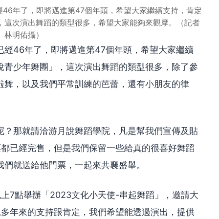
46年了，即將邁進第47個年頭，希望大家繼續支持，肯定
，這次演出舞蹈的類型很多，希望大家能夠來觀摩。（記者
林明佑攝）
經46年了，即將邁進第47個年頭，希望大家繼續
說青少年舞團」，這次演出舞蹈的類型很多，除了參
啦舞，以及我們平常訓練的芭蕾，還有小朋友的律
呢？那就請洽游月說舞蹈學院，凡是幫我們宣傳及貼
票都已經完售，但是我們保留一些給真的很喜好舞蹈
我們就送給他門票，一起來共襄盛舉。
上7點舉辦「2023文化小天使-串起舞蹈」，邀請大
親多年來的支持跟肯定，我們希望能透過演出，提供