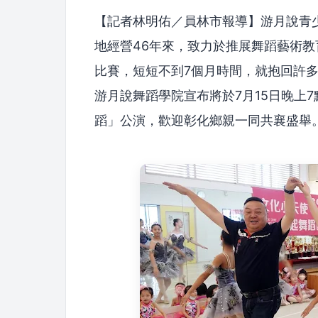
【記者林明佑／員林市報導】游月說青
地經營46年來，致力於推展舞蹈藝術教
比賽，短短不到7個月時間，就抱回許
游月說舞蹈學院宣布將於7月15日晚上7
蹈」公演，歡迎彰化鄉親一同共襄盛舉