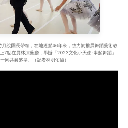
游月說團長帶領，在地經營46年來，致力於推展舞蹈藝術教
上7點在員林演藝廳，舉辦「2023文化小天使-串起舞蹈」
親一同共襄盛舉。（記者林明佑攝）