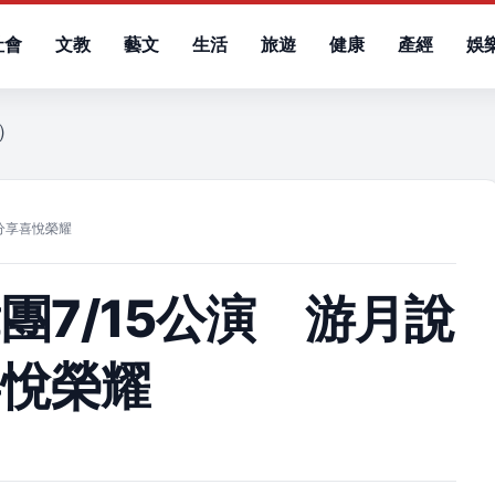
社會
文教
藝文
生活
旅遊
健康
產經
娛
六）
分享喜悅榮耀
團7/15公演 游月說
喜悅榮耀