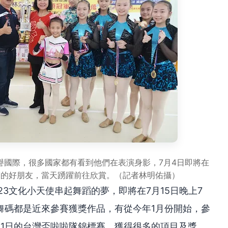
譽國際，很多國家都有看到他們在表演身影，7月4日即將在
蹈的好朋友，當天踴躍前往欣賞。（記者林明佑攝）
23文化小天使串起舞蹈的夢，即將在7月15日晚上7
舞碼都是近來參賽獲獎作品，有從今年1月份開始，參
月1日的台灣盃啦啦隊錦標賽，獲得很多的項目及獎