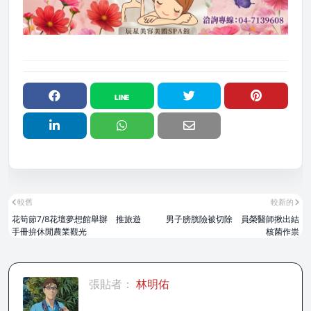
較舊
較新的
花筍節7/8花壇夢想館舉辦 推旅遊
男子膀胱險被切除 員榮醫師揪出結
手冊拚休閒農業觀光
核菌作祟
張貼者：
林明佑