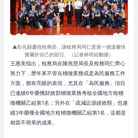
▲彰化縣慶祝稅務節，讓稅務局同仁渡過一個溫馨快
樂屬於自己的節日。（記者林明佑翻攝）
王惠美指出，稅務局在陳燕慧局長及稅務同仁齊心
努力下，歷年來不管在稽徵業務或是為民服務工作
方面，都有亮眼的表現，尤其在「為民服務」項目
已連續6年榮獲財政部稽徵業務考核全國地方稅稽
徵機關乙組第1名；另外在「疏減訟源績效類」也連
續3年榮獲全國地方稅稽徵機關乙組第1名，這都是
相當不簡單的成果。