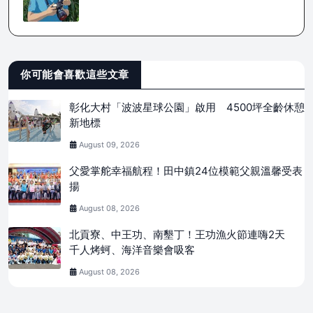
你可能會喜歡這些文章
彰化大村「波波星球公園」啟用 4500坪全齡休憩
新地標
August 09, 2026
父愛掌舵幸福航程！田中鎮24位模範父親溫馨受表
揚
August 08, 2026
北貢寮、中王功、南墾丁！王功漁火節連嗨2天
千人烤蚵、海洋音樂會吸客
August 08, 2026