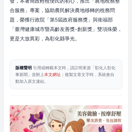
發，本著簡政輕稅便民的初心，推出「農地稅務整
合服務」專案，協助農民解決農地移轉的稅務問
題，榮獲行政院「第5屆政府服務獎」與衛福部
「臺灣健康城市暨高齡友善獎-創新獎」雙項殊榮，
更是大放異彩，為彰化縣爭光。
版權聲明
引用或轉載本文時，請註明來源「彰化人彰化
事新聞」並附上
本文網址
；複製文章文字時，系統會自
動加入原文連結。