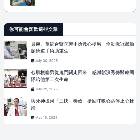
你可能會喜歡這些文章
員榮、童綜合醫院聯手搶救心梗男 全動脈冠狀動
脈繞道手術助重生
July 30, 2025
心肌梗塞男從鬼門關走回來 感謝彰濱秀傳醫療團
隊給他第二次生命
July 29, 2025
與死神拔河「三快」奏效 搶回呼吸心跳停止心梗
婦
May 15, 2025