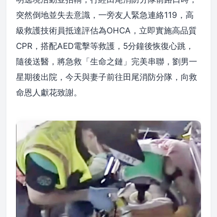
突然倒地並失去意識，一旁友人緊急連絡119，高
級救護技術員抵達評估為OHCA，立即實施高品質
CPR，搭配AED電擊等救護，5分鐘後恢復心跳，
隨後送醫，將急救「生命之鏈」完美串聯，劉男一
星期後出院，今天與妻子前往田尾消防分隊，向救
命恩人獻花致謝。