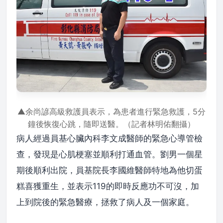
▲余尚諺高級救護員表示，為患者進行緊急救護，5分
鐘後恢復心跳，隨即送醫。（記者林明佑翻攝）
病人經過員基心臟內科李文成醫師的緊急心導管檢
查，發現是心肌梗塞並順利打通血管。劉男一個星
期後順利出院，員基院長李國維醫師特地為他切蛋
糕喜獲重生，並表示119的即時反應功不可沒，加
上到院後的緊急醫療，拯救了病人及一個家庭。