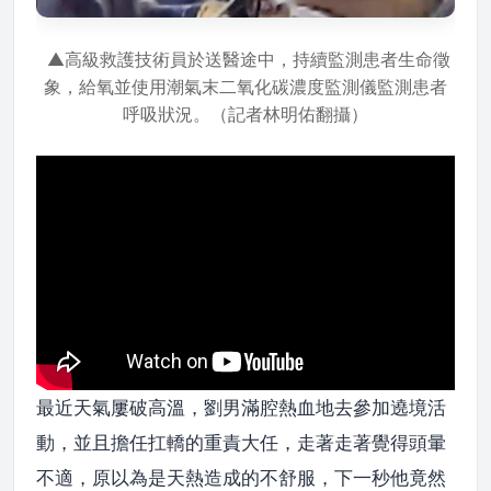
▲高級救護技術員於送醫途中，持續監測患者生命徵
象，給氧並使用潮氣末二氧化碳濃度監測儀監測患者
呼吸狀況。（記者林明佑翻攝）
最近天氣屢破高溫，劉男滿腔熱血地去參加遶境活
動，並且擔任扛轎的重責大任，走著走著覺得頭暈
不適，原以為是天熱造成的不舒服，下一秒他竟然