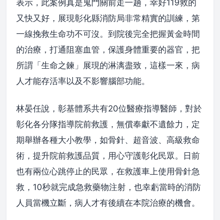
表示，此案例真是鬼門關前走一趟，幸好119救的
又快又好，展現彰化縣消防局非常精實的訓練，第
一線挽救生命功不可沒。到院後完全把握黃金時間
的治療，打通阻塞血管，保護身體重要的器官，把
所謂「生命之鍊」展現的淋漓盡致，這樣一來，病
人才能存活率以及不影響腦部功能。
林晏任說，彰基體系共有20位醫療指導醫師，對於
彰化各分隊指導院前救護，無償奉獻不遺餘力，定
期舉辦各種大小教學，如骨針、超音波、高級救命
術，提升院前救護品質，用心守護彰化民眾。日前
也有兩位心跳停止的民眾，在救護車上使用骨針急
救，10秒就完成急救藥物注射，也幸虧當時的消防
人員當機立斷，病人才有後續在本院治療的機會。