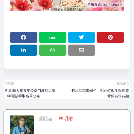
較舊
較新的
彰化縣大專青年公部門暑期工讀
包水晶粽慶端午 彰化特教生與長輩
160職缺錄取名單公布
青銀共學共融
張貼者：
林明佑