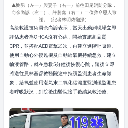
▲劉男（左一）與妻子（右一）前往田尾消防分隊，
向余尚諺（左二）、許勝鑫（右二）二位救命恩人致
謝。（記者林明佑翻攝）
高級救護技術員余尚諺表示，當天出勤到現場立即
評估患者為OHCA沒有心跳，開始實施高品質
CPR，並搭配AED電擊乙次，再建立進階呼吸道、
使用自動心外復甦機及自動給氧機持續急救，建立
輸液管路，就在急救5分鐘後恢復心跳，隨後立即
將送往員林基督教醫院途中持續監測患者生命徵
象，給氧並使用潮氣末二氧化碳濃度監測儀監測患
者呼吸狀況，到院後由醫院接手後續急救治療。