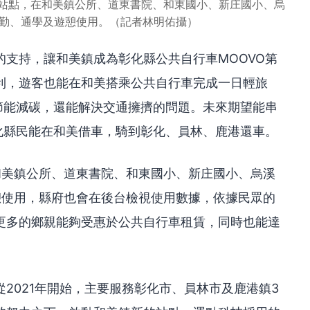
個站點，在和美鎮公所、道東書院、和東國小、新庄國小、烏
通勤、通學及遊憩使用。（記者林明佑攝）
支持，讓和美鎮成為彰化縣公共自行車MOOVO第
利，遊客也能在和美搭乘公共自行車完成一日輕旅
節能減碳，還能解決交通擁擠的問題。未來期望能串
化縣民能在和美借車，騎到彰化、員林、鹿港還車。
和美鎮公所、道東書院、和東國小、新庄國小、烏溪
憩使用，縣府也會在後台檢視使用數據，依據民眾的
更多的鄉親能夠受惠於公共自行車租賃，同時也能達
2021年開始，主要服務彰化市、員林市及鹿港鎮3