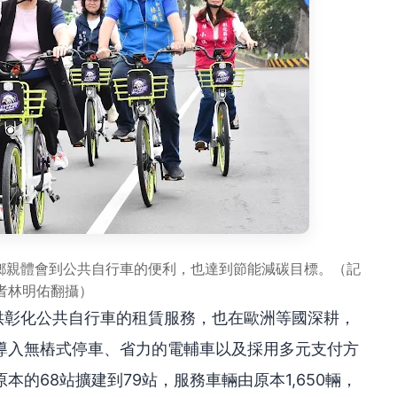
多鄉親體會到公共自行車的便利，也達到節能減碳目標。（記
者林明佑翻攝）
供彰化公共自行車的租賃服務，也在歐洲等國深耕，
導入無樁式停車、省力的電輔車以及採用多元支付方
的68站擴建到79站，服務車輛由原本1,650輛，