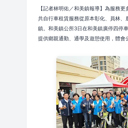
【記者林明佑／和美鎮報導】為服務更
共自行車租賃服務從原本彰化、員林、
鎮。和美鎮公所3日在和美鎮廣停四停車
提供鄉親通勤、通學及遊憩使用，體會