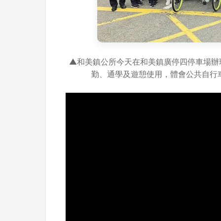
▲和美鎮公所今天在和美鎮廣停四停車場辦
勤、通學及遊憩使用，體會公共自行