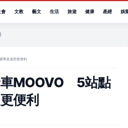
社會
文教
藝文
生活
旅遊
健康
產經
娛
六）
勤通學及遊憩更便利
車MOOVO 5站點
憩更便利