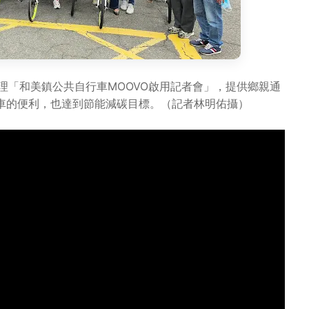
理「和美鎮公共自行車MOOVO啟用記者會」，提供鄉親通
車的便利，也達到節能減碳目標。（記者林明佑攝）