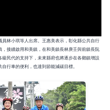
議員林小琪等人出席。王惠美表示，彰化縣公共自行
鎮，接續啟用和美鎮，在和美鎮長林庚壬與前鎮長阮
各級民代的支持下，未來縣府也將逐步在各鄉鎮增設
共自行車的便利，也達到節能減碳目標。