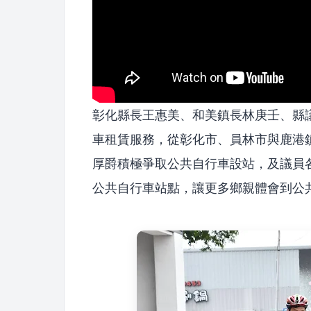
彰化縣長王惠美、和美鎮長林庚壬、縣
車租賃服務，從彰化市、員林市與鹿港
厚爵積極爭取公共自行車設站，及議員
公共自行車站點，讓更多鄉親體會到公