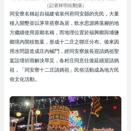
（記者林明佑翻攝）
同安寮名稱起自福建省泉州府同安縣的先民，大量
移入開墾並以茅草搭寮為居，飲水思源將落腳的地
方繼續使用原鄉名稱，而地理位置於福興鄉與埔鹽
鄉境內開枝散葉，形成十二庄之聯庄分布。後來因
用水問題造成庄內械鬥，經同安寮族長迎請媽祖聖
駕設壇祈雨解決旱災，各村庄同意往後延續迎請媽
祖，「同安寮十二庄請媽祖」民俗活動成為地方民
俗文化活動。