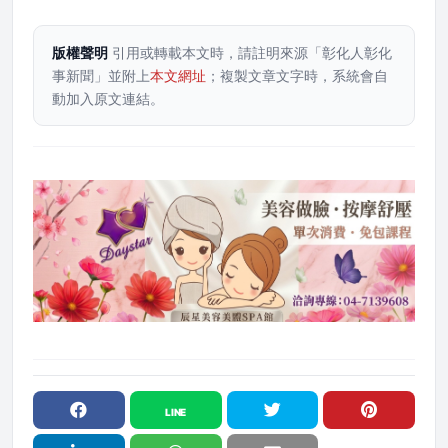
版權聲明
引用或轉載本文時，請註明來源「彰化人彰化
事新聞」並附上
本文網址
；複製文章文字時，系統會自
動加入原文連結。