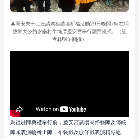
▲同安寮十二庄請媽祖繞境祈福活動29日晚間7時在埔
鹽鄉大公館永樂村牛埔厝慶安宮舉行團拜儀式。（記
者林明佑翻攝）
媽祖駐蹕典禮舉行前，慶安宮廣場民俗藝陣及傳統
陣頭表演輪番上陣，布袋戲及歌仔戲表演精彩絕