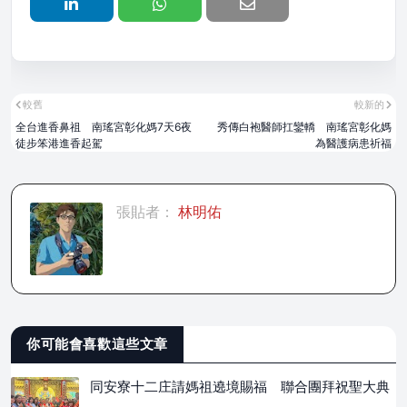
較舊
較新的
全台進香鼻祖 南瑤宮彰化媽7天6夜
秀傳白袍醫師扛鑾轎 南瑤宮彰化媽
徒步笨港進香起駕
為醫護病患祈福
張貼者：
林明佑
你可能會喜歡這些文章
同安寮十二庄請媽祖遶境賜福 聯合團拜祝聖大典