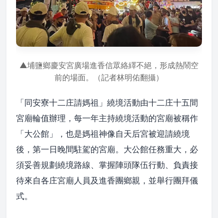
▲埔鹽鄉慶安宮廣場進香信眾絡繹不絕，形成熱鬧空
前的場面。（記者林明佑翻攝）
「同安寮十二庄請媽祖」繞境活動由十二庄十五間
宮廟輪值辦理，每一年主持繞境活動的宮廟被稱作
「大公館」，也是媽祖神像自天后宮被迎請繞境
後，第一日晚間駐駕的宮廟。大公館任務重大，必
須妥善規劃繞境路線、掌握陣頭隊伍行動、負責接
待來自各庄宮廟人員及進香團鄉親，並舉行團拜儀
式。