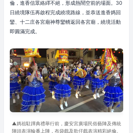
倫，進香信眾絡繹不絕，形成熱鬧空前的場面。30
日繞境隊伍再啟程完成繞境路線，並恭送進香媽回
鑾、十二庄各宮廟神尊鑾轎返回各宮廟，繞境活動
即圓滿完成。
▲媽祖駐蹕典禮舉行前，慶安宮廣場民俗藝陣及傳統
陣頭表演輪番上陣，布袋戲及歌仔戲表演精彩絕倫。