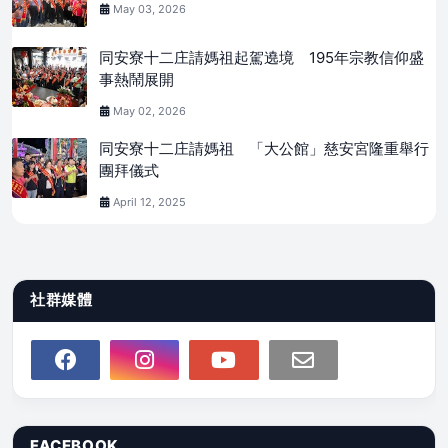
May 03, 2026
同安寮十二庄請媽祖起駕遶境 195年宗教信仰盛
事熱鬧展開
May 02, 2026
同安寮十二庄請媽祖 「大公館」慈安宮隆重舉行
團拜儀式
April 12, 2025
社群媒體
FACEBOOK