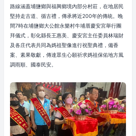
路線涵蓋埔鹽鄉與福興鄉境內部分村莊，在地居民
堅持走古道、循古禮，傳承將近200年的傳統。晚
間7時在埔鹽鄉大公館永樂村牛埔厝慶安宮舉行團
拜儀式，彰化縣長王惠美、慶安宮主任委員林瑞財
及各庄代表共同為媽祖聖像進行祝聖典禮，備香
案、素果敬獻，傳達眾生心願祈求媽祖保佑地方風
調雨順、國泰民安。