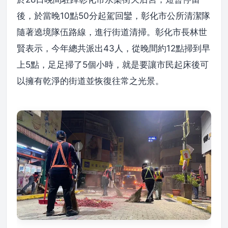
後，於當晚10點50分起駕回鑾，彰化市公所清潔隊
隨著遶境隊伍路線，進行街道清掃。彰化市長林世
賢表示，今年總共派出43人，從晚間約12點掃到早
上5點，足足掃了5個小時，就是要讓市民起床後可
以擁有乾淨的街道並恢復往常之光景。