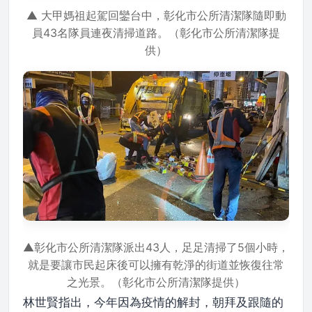
▲ 大甲媽祖起駕回鑾台中，彰化市公所清潔隊隨即動
員43名隊員連夜清掃道路。（彰化市公所清潔隊提
供）
▲彰化市公所清潔隊派出43人，足足清掃了5個小時，
就是要讓市民起床後可以擁有乾淨的街道並恢復往常
之光景。（彰化市公所清潔隊提供）
林世賢指出，今年因為疫情的解封，朝拜及跟隨的