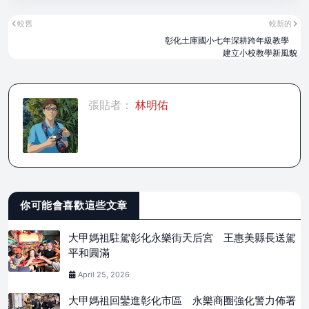
較舊
較新的
彰化土庫國小七年深耕跨年級教學
建立小校教學新風貌
張貼者：
林明佑
你可能會喜歡這些文章
大甲媽祖駐駕彰化永樂街天后宮 王惠美縣長送駕
平和圓滿
April 25, 2026
大甲媽祖回鑾進彰化市區 永樂商圈強化警力佈署