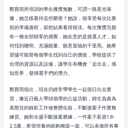
鄭寶琪所培訓的學生獲獎無數，可謂一路星光璀
璨，她怎樣看待這些榮譽？她說，很享受每次比賽
前的準備過程，卻把結果看得很淡。每次獲獎完都
有一種全部歸零的感覺，她在意的是挑選人才，如
何找到聰明、充滿能量、願意冒險的千里馬。她希
望儘可能替每個學生找到自己的價值，學校提供了
合理的資源以及設備，讓學生有機會「走出去」感
知世界，發揮選手們的潛力。
鄭寶琪指出，現在仍經常帶學生一起假日出去實
習，像近日藝人帶頭倡導的公益活動，師生負責為
喜憨兒的錄影工作做整體化妝，不斷接案子作實務
練習。她和永盛不斷接案磨練，一件案子薪資1.8-
2.5萬，希望培養他能夠獨當一面，可以承擔所有事