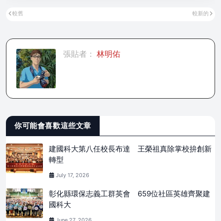
較舊
較新的
張貼者：
林明佑
你可能會喜歡這些文章
建國科大第八任校長布達 王榮祖真除掌校拚創新
轉型
July 17, 2026
彰化縣環保志義工群英會 659位社區英雄齊聚建
國科大
June 27, 2026