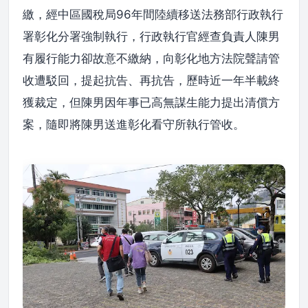
繳，經中區國稅局96年間陸續移送法務部行政執行
署彰化分署強制執行，行政執行官經查負責人陳男
有履行能力卻故意不繳納，向彰化地方法院聲請管
收遭駁回，提起抗告、再抗告，歷時近一年半載終
獲裁定，但陳男因年事已高無謀生能力提出清償方
案，隨即將陳男送進彰化看守所執行管收。