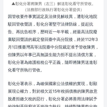
▲彰化分署將陳男（左三）解送彰化看守所管收。
（法務部行政執行署彰化分署提供）
因管收要件事實認定及法律見解歧異，遭彰化地院
駁回管收聲請，彰化分署堅守法律防線，提起抗
告、再抗告程序，歷時近一年半載，經最高法院廢
棄駁回聲請的裁定發回臺中高分院後，終於112年3
月1日獲臺灣高等法院臺中分院裁定准予管收陳男，
但陳男以年事已高無謀生能力拒不提出清償方案，
彰化分署為維護租稅公平正義，隨即將陳男送進彰
化看守所執行管收。
彰化分署表示，為確保國家公法債權的實現，彰顯
展現公權力，對於積欠近15年稅捐債務的陳男故意
脫產拒繳欠稅的惡行，彰化分署必將善用法律賦予
的強制手段窮追不捨強力執行，持續對陳男祭出拘