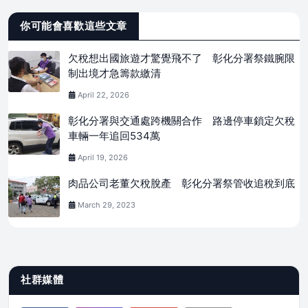
你可能會喜歡這些文章
欠稅想出國旅遊才驚覺飛不了 彰化分署祭鐵腕限
制出境才急籌款繳清
April 22, 2026
彰化分署與交通處跨機關合作 路邊停車鎖定欠稅
車輛一年追回534萬
April 19, 2026
肉品公司老董欠稅脫產 彰化分署祭管收追稅到底
March 29, 2023
社群媒體