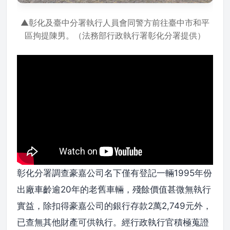
▲彰化及臺中分署執行人員會同警方前往臺中市和平
區拘提陳男。（法務部行政執行署彰化分署提供）
彰化分署調查豪嘉公司名下僅有登記一輛1995年份
出廠車齡逾20年的老舊車輛，殘餘價值甚微無執行
實益，除扣得豪嘉公司的銀行存款2萬2,749元外，
已查無其他財產可供執行。經行政執行官積極蒐證