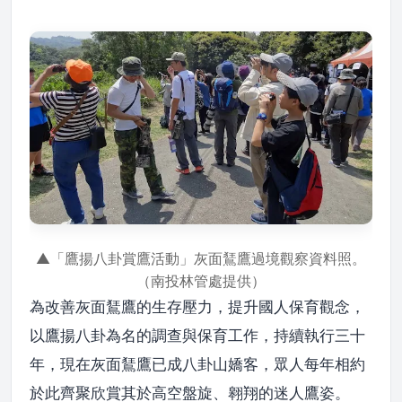
▲「鷹揚八卦賞鷹活動」灰面鵟鷹過境觀察資料照。
（南投林管處提供）
為改善灰面鵟鷹的生存壓力，提升國人保育觀念，
以鷹揚八卦為名的調查與保育工作，持續執行三十
年，現在灰面鵟鷹已成八卦山嬌客，眾人每年相約
於此齊聚欣賞其於高空盤旋、翱翔的迷人鷹姿。