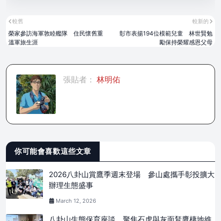
較舊
較新的
榮家參訪海軍敦睦艦隊 住民懷舊重
彰市表揚194位模範兒童 林世賢勉
溫軍旅生涯
勵保持榮耀感恩父母
張貼者：
林明佑
你可能會喜歡這些文章
2026八卦山賞鷹季週末登場 參山處攜手彰投擴大
辦理生態盛事
March 12, 2026
八卦山生態保育座談 聚焦石虎與灰面鵟鷹棲地維