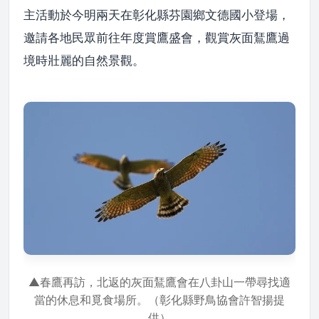
主活動於今明兩天在彰化縣芬園鄉文德國小登場，
邀請各地民眾前往年度賞鷹盛會，觀賞灰面鵟鷹過
境時壯麗的自然景觀。
▲春鷹再訪，北返的灰面鵟鷹會在八卦山一帶尋找適
當的休息和覓食場所。（彰化縣野鳥協會許智揚提
供）