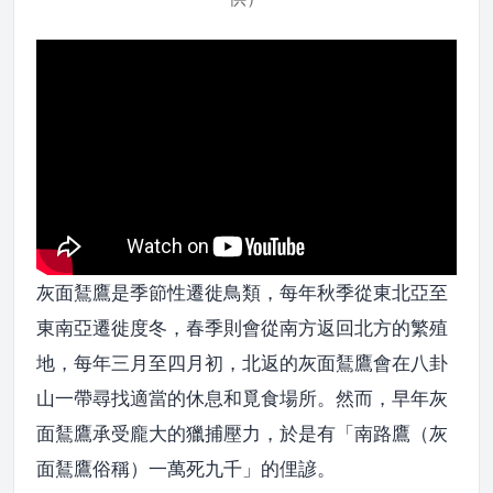
灰面鵟鷹是季節性遷徙鳥類，每年秋季從東北亞至
東南亞遷徙度冬，春季則會從南方返回北方的繁殖
地，每年三月至四月初，北返的灰面鵟鷹會在八卦
山一帶尋找適當的休息和覓食場所。然而，早年灰
面鵟鷹承受龐大的獵捕壓力，於是有「南路鷹（灰
面鵟鷹俗稱）一萬死九千」的俚諺。