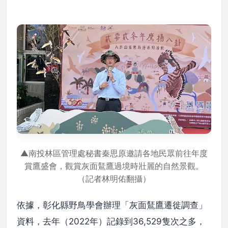
▲南投林區管理處秘書秦思原邀請各地民眾前往年度
賞鷹盛會，觀賞灰面鵟鷹過境時壯麗的自然景觀。
（記者林明佑翻攝）
依據，彰化縣野鳥學會辦理「灰面鵟鷹遷徙調查」
資料，去年（2022年）記錄到36,529隻次之多，