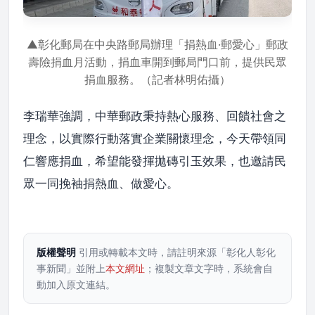
▲彰化郵局在中央路郵局辦理「捐熱血·郵愛心」郵政
壽險捐血月活動，捐血車開到郵局門口前，提供民眾
捐血服務。（記者林明佑攝）
李瑞華強調，中華郵政秉持熱心服務、回饋社會之
理念，以實際行動落實企業關懷理念，今天帶領同
仁響應捐血，希望能發揮拋磚引玉效果，也邀請民
眾一同挽袖捐熱血、做愛心。
版權聲明
引用或轉載本文時，請註明來源「彰化人彰化
事新聞」並附上
本文網址
；複製文章文字時，系統會自
動加入原文連結。