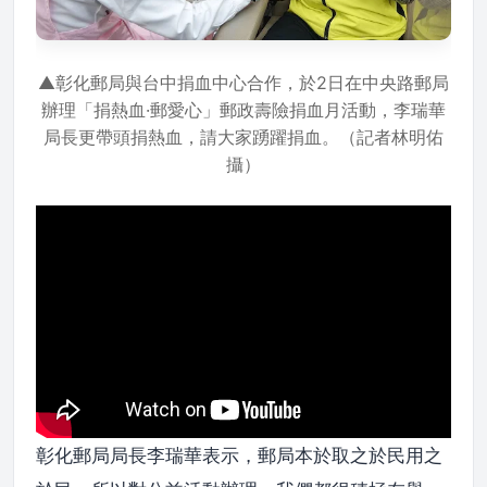
▲彰化郵局與台中捐血中心合作，於2日在中央路郵局
辦理「捐熱血·郵愛心」郵政壽險捐血月活動，李瑞華
局長更帶頭捐熱血，請大家踴躍捐血。（記者林明佑
攝）
彰化郵局局長李瑞華表示，郵局本於取之於民用之