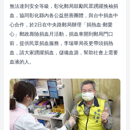
無法達到安全等級，彰化郵局鼓勵民眾踴躍挽袖捐
血，協同彰化縣內各公益慈善團體，與台中捐血中
心合作，於2日在中央路郵局辦理「捐熱血·郵愛
心」郵政壽險捐血月活動，捐血車開到郵局門口
前，提供民眾捐血服務，李瑞華局長更帶頭捐熱
血，請大家踴躍捐血，儲備血源，幫助社會上需要
血液的人。