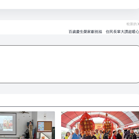
較新的
百歲慶生榮家獻祝福 住民長輩大讚超暖