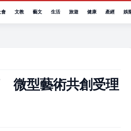
社會
文教
藝文
生活
旅遊
健康
產經
娛
）
節 微型藝術共創受理