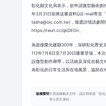
彰化縣文化局表示，欲申請微型藝術創作
年3月31日前將送審資料以E-mail寄至「
tasha@oic.com.tw)，徵選詳情請參閱簡
https://reurl.cc/qkDEOn。
為迎接榮光建縣300年，深耕彰化歷史
112年7月8日至7月30日隆重登場，
設微型創作廊帶，以活絡及深化在藝文
為彰化的日常生活與在地風景，協助在
版權聲明
引用或轉載本文時，請註明來源「彰化
加入原文連結。