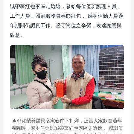
誠帶著紅包家區走透透，發給每位值班護理人員、
工作人員、照顧服務員春節紅包， 感謝值勤人員過
年期間仍認真工作、堅守崗位之辛勞，表達謝意與
敬意。
▲彰化榮譽國民之家春節不打烊，正當大家歡喜過年
團圓時，家主任史浩誠帶著紅包家區走透透， 感謝值