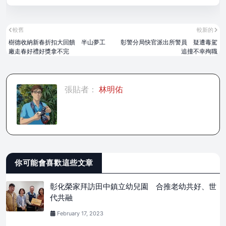
較舊
較新的
樹德收納新春折扣大回饋 半山夢工
彰警分局快官派出所警員 疑遭毒駕
廠走春好禮好獎拿不完
追撞不幸殉職
張貼者：
林明佑
你可能會喜歡這些文章
彰化榮家拜訪田中鎮立幼兒園 合推老幼共好、世
代共融
February 17, 2023