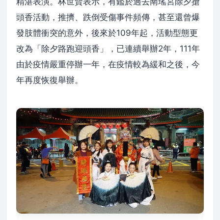
精湛表演。林世賢表示，有鑑於過去南瑤宮除夕搶
頭香活動，推擠、跌倒受傷事件頻傳，甚至還曾爆
發肢體衝突的意外，後來於109年起，活動型態更
改為「除夕路跑迎頭香」，已連續舉辦2年，111年
由於疫情嚴重停辦一年，在疫情較為緩和之後，今
年再度恢復舉辦。