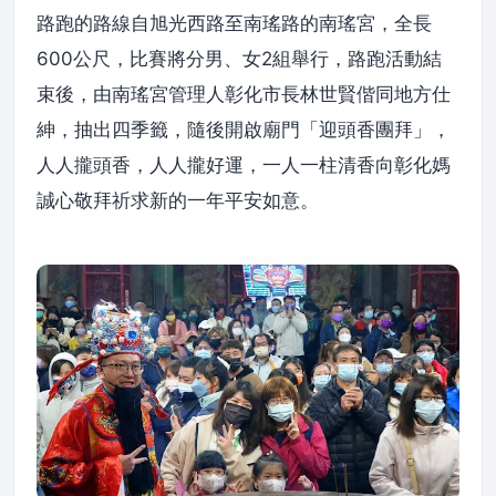
路跑的路線自旭光西路至南瑤路的南瑤宮，全長
600公尺，比賽將分男、女2組舉行，路跑活動結
束後，由南瑤宮管理人彰化市長林世賢偕同地方仕
紳，抽出四季籤，隨後開啟廟門「迎頭香團拜」，
人人攏頭香，人人攏好運，一人一柱清香向彰化媽
誠心敬拜祈求新的一年平安如意。