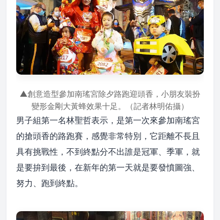
▲創意造型參加南瑤宮除夕路跑迎頭香
，小朋友裝扮
變形金剛大黃蜂
效果十足
。（記者林明佑攝）
男子組第一名林聖哲表示，是第一次來參加南瑤宮
的搶頭香的路跑賽，感覺非常特別，它距離不長且
具有挑戰性，不到終點分不出誰是冠軍、季軍，就
是要拚到最後，在新年的第一天就是要發憤圖強、
努力、跑到終點。