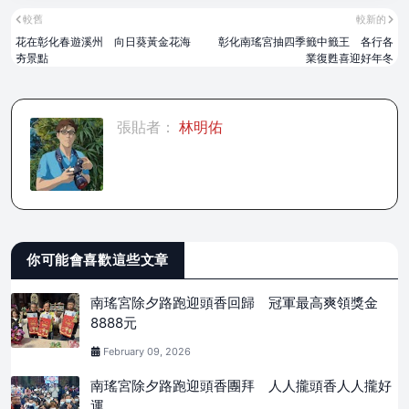
較舊
較新的
花在彰化春遊溪州 向日葵黃金花海
彰化南瑤宮抽四季籤中籤王 各行各
夯景點
業復甦喜迎好年冬
張貼者：
林明佑
你可能會喜歡這些文章
南瑤宮除夕路跑迎頭香回歸 冠軍最高爽領獎金
8888元
February 09, 2026
南瑤宮除夕路跑迎頭香團拜 人人攏頭香人人攏好
運