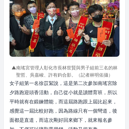
▲南瑤宮管理人彰化市長林世賢與男子組前三名的林
聖哲、吳嘉峻、許有鈞合影。（記者林明佑攝）
女子組第一名徐苡絜說，這是第二次參加南瑤宮除
夕路跑迎頭香活動，自己從小就是讀體育班，所以
平時就有在鍛鍊體能，而這屆路跑跟上屆比起來，
感覺這一屆比較好跑，因為路線只有一個彎道，後
面都是直道，而這次剛好回來鄉下，就來報名參