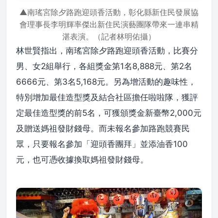
▲南瑤宮除夕路跑迎頭香活動，彰化縣新住民發展協
會理事長李明輝率傑出新住民演藝團隊帶來一連串精
湛表演。（記者林明佑攝）
林世賢指出，南瑤宮除夕路跑迎頭香活動，比賽分
男、女2組舉行，各組獎金第1名8,888元、第2名
6666元、第3名5,168元。另為增活動的趣味性，
特別增加最佳造型獎及結合社區擔任啦啦隊，獲評
定最佳造型獎的前5名，可獲頒獎金新臺幣2,000元
及贈送媽祖發財錢母。而未報名參加路跑競賽民
眾，只要報名參加「迎頭香團拜」並添油香100
元，也可憑收據換取媽祖發財錢母。