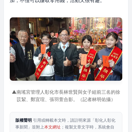
加，不僅可以賺取零用錢，活動又很有趣。
▲南瑤宮管理人彰化市長林世賢與女子組前三名的徐
苡絜、鄭宜瑄、張羽萱合影。（記者林明佑攝）
版權聲明
引用或轉載本文時，請註明來源「彰化人彰化
事新聞」並附上
本文網址
；複製文章文字時，系統會自