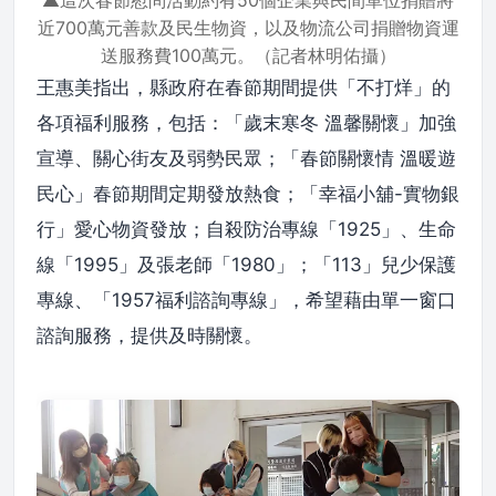
▲這次春節慰問活動約有50個企業與民間單位捐贈將
近700萬元善款及民生物資，以及物流公司捐贈物資運
送服務費100萬元。（記者林明佑攝）
王惠美指出，縣政府在春節期間提供「不打烊」的
各項福利服務，包括：「歲末寒冬 溫馨關懷」加強
宣導、關心街友及弱勢民眾；「春節關懷情 溫暖遊
民心」春節期間定期發放熱食；「幸福小舖-實物銀
行」愛心物資發放；自殺防治專線「1925」、生命
線「1995」及張老師「1980」；「113」兒少保護
專線、「1957福利諮詢專線」，希望藉由單一窗口
諮詢服務，提供及時關懷。