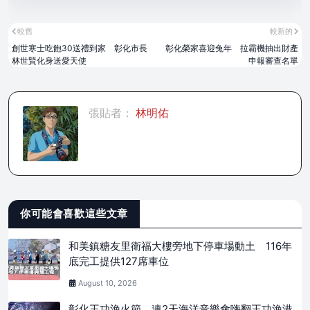
較舊
較新的
創世寒士吃飽30送禮到家 彰化市長
彰化榮家喜迎兔年 拉霸機抽出財產
林世賢化身送愛天使
申報審查名單
張貼者：
林明佑
你可能會喜歡這些文章
和美鎮糖友里衛福大樓旁地下停車場動土 116年
底完工提供127席車位
August 10, 2026
彰化王功漁火節 連2天海洋音樂會嗨翻王功漁港