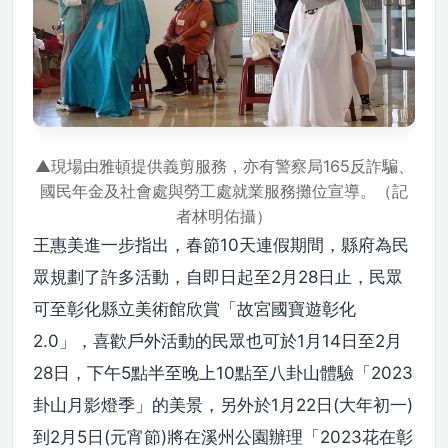
▲現場由雅頓提供義剪服務，亦有警察局165反詐騙、
國民年金及社會處與勞工處就業服務攤位宣導。（記
者林明佑攝）
王惠美進一步指出，春節10天連假期間，縣府為民
眾規劃了許多活動，自即日起至2月28日止，民眾
可至彰化縣立美術館欣賞「故宮國寶遊彰化
2.0」，喜歡戶外活動的民眾也可於1月14日至2月
28日，下午5點半至晚上10點至八卦山體驗「2023
卦山月影燈季」的美景，另外於1月22日(大年初一)
到2月5日(元宵節)將在溪州公園辦理「2023花在彰