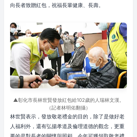
向長者致贈紅包，祝福長輩健康、長壽。
▲彰化市長林世賢發放紅包給102歲的人瑞林文漢。
（記者林明佑翻攝）
林世賢表示，發放敬老禮金的目的，除了是做好老
人福利外，還有弘揚孝道及倫理道德的觀念，更重
要的是對長者的關懷與照顧，今年可獲領取敬老禮