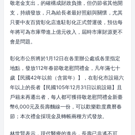
敬老金支出，的確構成財政負擔，但仍節省其他開
支，持續發放，只為給長者最好照顧與關懷，尤其
只要中友百貨彰化店進駐彰化正式營運後，預估每
年將可為市庫帶進上億元收入，屆時市庫財源更不
會是問題。
彰化市公所將於1月12日在各里辦公處或各里指定
地點，發放112年春節敬老慰問禮金，凡年滿七十
歲【民國42年以前（含當年）】，在彰化市設籍六
年以上的長者【民國105年12月31日以前設籍】且
戶籍未再遷出者，每人都可獲得敬老慰問禮金新臺
幣6,000元及長壽麵線一份，可以歡樂歡度農曆春
節；本次禮金採現金及轉帳兩種方式發放。
林世賢表示，現代醫療的進步，長壽已非遙不可