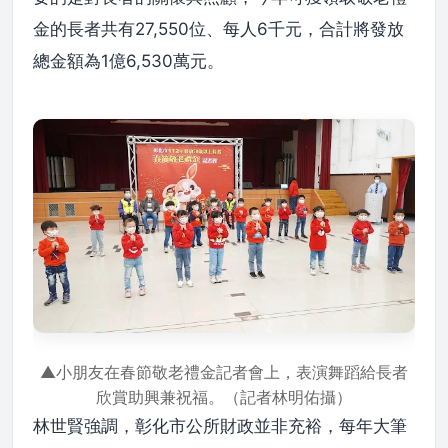
金的長者共有27,550位、每人6千元，合計將發放
總金額為1億6,530萬元。
▲小朋友在春節敬老禮金記者會上
，
表演舞蹈給長者
欣賞助興兼祝福。（記者林明佑攝）
林世賢強調，彰化市公所財政並非充裕，每年大筆