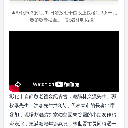
▲彰化市將於1月12日發放七十歲以上長者每人6千元
春節敬老禮金。（記者林明佑攝）
彰化市春節敬老禮金記者會，邀請林文漢先生、郭
秋季先生、洪森先生共3人，代表本市的長者出席
參加，現場亦邀請探索幼兒園東谷園的小朋友作精
彩表演，充滿濃濃年節氣息，林世賢市長同時逐一