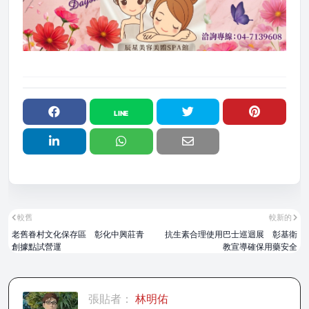
較舊
較新的
老舊眷村文化保存區 彰化中興莊青
抗生素合理使用巴士巡迴展 彰基衛
創據點試營運
教宣導確保用藥安全
張貼者：
林明佑