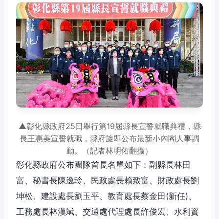
▲彰化縣政府25日舉行第19屆縣長宣誓就職典禮，縣
長王惠美宣誓就職，縣府旋即公布最新小內閣人事調
動。（記者林明佑翻攝）
彰化縣政府公布團隊首長名單如下：副縣長林田
富、秘書長陳逸玲、民政處長賴致富、財政處長劉
坤松、建設處長劉玉平、教育處長蔡金田(新任)、
工務處長林漢斌、交通處代理處長許俊宏、水利資