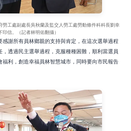
府勞工處副處長吳秋蘭及監交人勞工處勞動條件科科長劉幸
下印信。（記者林明佑翻攝）
要感謝所有員林鄉親的支持與肯定，在這次選舉過程
任，透過民主選舉過程，克服種種困難，順利當選員
會福利，創造幸福員林智慧城市，同時要向市民報告