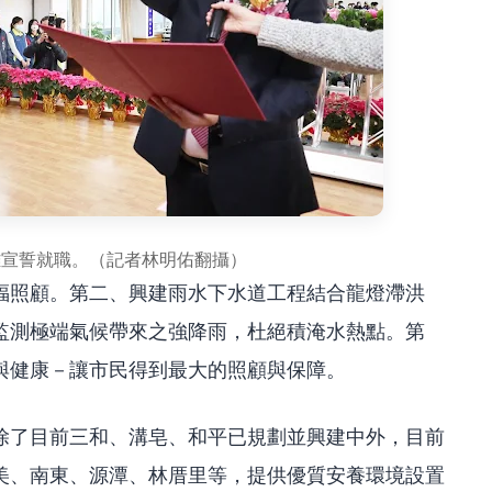
雄宣誓就職。（記者林明佑翻攝）
福照顧。第二、興建雨水下水道工程結合龍燈滯洪
監測極端氣候帶來之強降雨，杜絕積淹水熱點。第
與健康－讓市民得到最大的照顧與保障。
除了目前三和、溝皂、和平已規劃並興建中外，目前
美、南東、源潭、林厝里等，提供優質安養環境設置