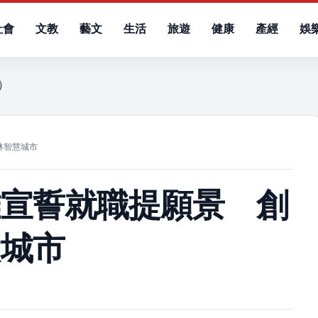
社會
文教
藝文
生活
旅遊
健康
產經
娛
五）
林智慧城市
雄宣誓就職提願景 創
慧城市