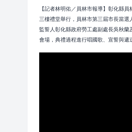
【記者林明佑／員林市報導】彰化縣員
三樓禮堂舉行，員林市第三屆市長當選
監誓人彰化縣政府勞工處副處長吳秋蘭
會場，典禮過程進行唱國歌、宣誓與遞