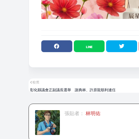
較舊
彰化縣議會正副議長選舉 謝典林、許原龍順利連任
張貼者：
林明佑