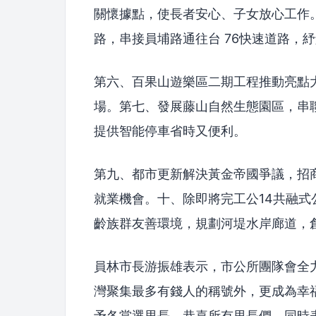
關懷據點，使長者安心、子女放心工作
路，串接員埔路通往台 76快速道路，
第六、百果山遊樂區二期工程推動亮點
場。第七、發展藤山自然生態園區，串
提供智能停車省時又便利。
第九、都市更新解決黃金帝國爭議，招
就業機會。十、除即將完工公14共融
齡族群友善環境，規劃河堤水岸廊道，
員林市長游振雄表示，市公所團隊會全
灣聚集最多有錢人的稱號外，更成為幸
予各當選里長，恭喜所有里長們，同時