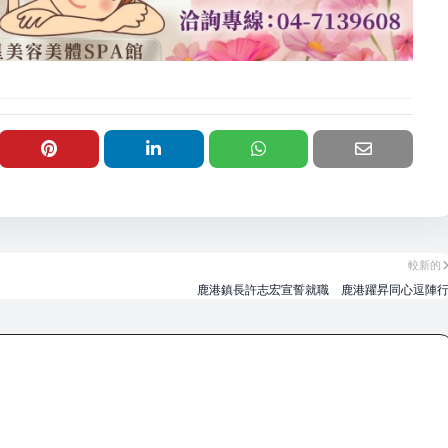
較新的
鹿港鎮長許志宏宣誓就職 鹿港躍昇同心逗陣