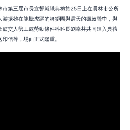
林市第三屆市長宣誓就職典禮於25日上在員林市公所
人游振雄在龍騰虎躍的舞獅團與震天的鑼鼓聲中，與
及監交人勞工處勞動條件科科長劉幸芬共同進入典禮
送印信等，場面正式隆重。