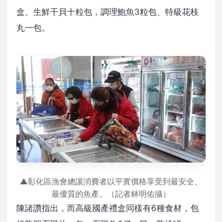
盒、生鮮干貝十粒包，調理鮑魚3粒包、特級花枝
丸一包。
▲彰化區漁會總讓消費者以平實價格享受到最安全、
最優質的魚產。（記者林明佑攝）
陳諸讚指出，而高級國產禮盒同樣有6種食材，包