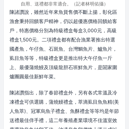
自用、送禮都非常適合。（記者林明佑攝）
陳諸讚說，雖然近年來魚貨售價不斷上揚，彰化區
漁會秉持回饋客戶精神，仍以超優惠價格回饋給客
戶，特惠價格分別為特級禮盒每盒3,000元，高級
禮盒1,500元。二項禮盒都有配合漁業署推出特選
國產魚，午仔魚、石斑魚、台灣鯛魚片、鱸魚片，
虱目魚等等，特級禮盒更是推出特大午仔魚一斤
上、最優蒲燒鰻及頂級龍胆石班鮮魚片，是閤家圍
爐團圓最佳新鮮年菜。
陳諸讚指出，除了春節禮盒外，另有各式常溫及冷
凍禮盒可供選購，蒲燒鰻禮盒，萃滴虱目魚魚精(美
人魚萃)、冠軍烏魚子禮盒、魚酥禮盒等等均是年節
送禮最佳佯手禮，這二年養殖產業環境不佳溫室效