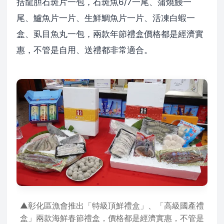
括龍胆石斑片一包，石斑魚6/7一尾、蒲燒鰻一
尾、鱸魚片一片、生鮮鯛魚片一片、活凍白蝦一
盒、虱目魚丸一包，兩款年節禮盒價格都是經濟實
惠，不管是自用、送禮都非常適合。
▲彰化區漁會推出「特級頂鮮禮盒」、「高級國產禮
盒」兩款海鮮春節禮盒，價格都是經濟實惠，不管是