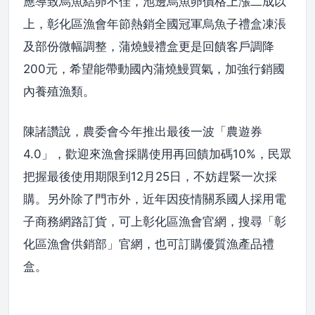
應導致烏魚結卵不佳，池邊烏魚卵價格上漲二成以
上，彰化區漁會年節熱銷全國冠軍烏魚子禮盒凍涱
及部份微幅調整，蒲燒鰻禮盒更是回饋客戶調降
200元，希望能帶動國內蒲燒鰻買氣，加強行銷國
內養殖漁類。
陳諸讚說，農委會今年推出最後一波「農遊券
4.0」，歡迎來漁會採購使用再回饋加碼10%，民眾
把握最後使用期限到12月25日，不妨趕緊一次採
購。另外除了門市外，近年因疫情關系國人採用電
子商務網路訂貨，可上彰化區漁會官網，搜尋「彰
化區漁會供銷部」官網，也可訂購優質漁產品禮
盒。