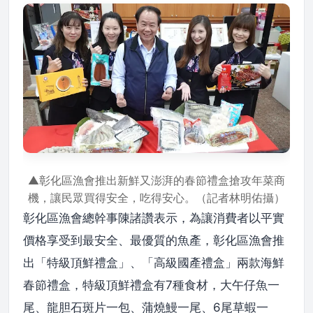
▲彰化區漁會推出新鮮又澎湃的春節禮盒搶攻年菜商
機，讓民眾買得安全，吃得安心。（記者林明佑攝）
彰化區漁會總幹事陳諸讚表示，為讓消費者以平實
價格享受到最安全、最優質的魚產，彰化區漁會推
出「特級頂鮮禮盒」、「高級國產禮盒」兩款海鮮
春節禮盒，特級頂鮮禮盒有7種食材，大午仔魚一
尾、龍胆石斑片一包、蒲燒鰻一尾、6尾草蝦一