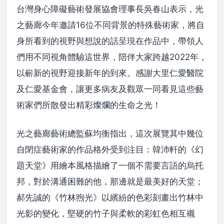
台灣身心障礙藝術發展協會理事長吳春山表示，光
之藝廊今年邀請16位不同背景的特殊藝術家，將自
身所看到的視野與想說的話呈現在作品中，帶領人
們用不同視角體驗這世界，陪伴大家跨越2022年，
以嶄新的視野迎接新年的到來。感謝大里仁愛醫院
及仁愛基金會，讓更多病友及觀眾一同看見這些藝
術家們所散發出精彩燦爛的生命之光！
光之藝廊藝術總監蘇均衡指出，這次展覽其中幾位
自閉症藝術家的作品格外受到注目：韓沛軒的《幻
題天堂》用繪本風格描繪了一個不需要言語的烏托
邦，對於溝通困難的他，那邊就是最美好的天堂；
郝先誠的《竹林煦光》以繽紛的色彩刻畫出竹林中
光影的變化，堅硬的竹子與柔軟的彩虹色相互襯