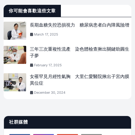
你可能會喜歡這些文章
長期血糖失控恐損視力 糖尿病患者白內障風險增
March 17, 2025
三年三次重複性流產 染色體檢查揪出關鍵助圓生
子夢
February 17, 2025
女罹罕見月經性氣胸 大里仁愛醫院揪出子宮內膜
異位症
December 30, 2024
社群媒體