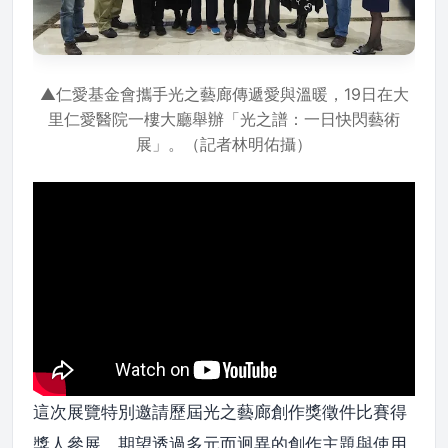
▲仁愛基金會攜手光之藝廊傳遞愛與溫暖，19日在大
里仁愛醫院一樓大廳舉辦「光之譜：一日快閃藝術
展」。（記者林明佑攝）
這次展覽特別邀請歷屆光之藝廊創作獎徵件比賽得
獎人參展，期望透過多元而迥異的創作主題與使用