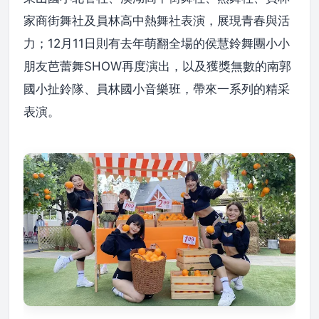
家商街舞社及員林高中熱舞社表演，展現青春與活
力；12月11日則有去年萌翻全場的侯慧鈴舞團小小
朋友芭蕾舞SHOW再度演出，以及獲獎無數的南郭
國小扯鈴隊、員林國小音樂班，帶來一系列的精采
表演。