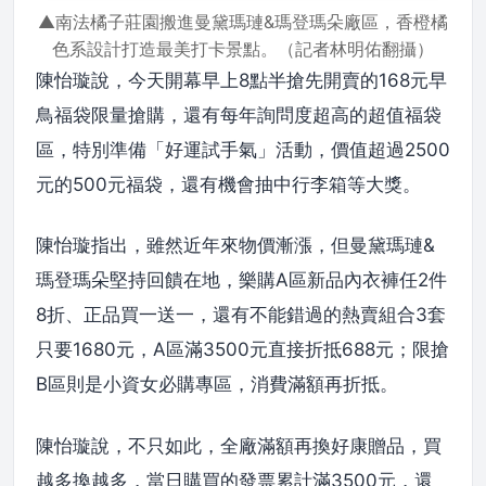
▲南法橘子莊園搬進曼黛瑪璉&瑪登瑪朵廠區，香橙橘
色系設計打造最美打卡景點。（記者林明佑翻攝）
陳怡璇說，今天開幕早上8點半搶先開賣的168元早
鳥福袋限量搶購，還有每年詢問度超高的超值福袋
區，特別準備「好運試手氣」活動，價值超過2500
元的500元福袋，還有機會抽中行李箱等大獎。
陳怡璇指出，雖然近年來物價漸漲，但曼黛瑪璉&
瑪登瑪朵堅持回饋在地，樂購A區新品內衣褲任2件
8折、正品買一送一，還有不能錯過的熱賣組合3套
只要1680元，A區滿3500元直接折抵688元；限搶
B區則是小資女必購專區，消費滿額再折抵。
陳怡璇說，不只如此，全廠滿額再換好康贈品，買
越多換越多，當日購買的發票累計滿3500元，還