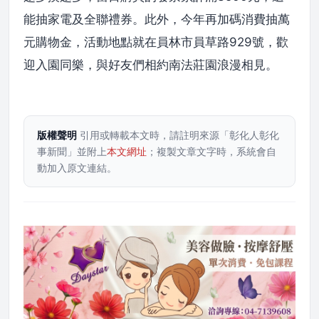
能抽家電及全聯禮券。此外，今年再加碼消費抽萬
元購物金，活動地點就在員林市員草路929號，歡
迎入園同樂，與好友們相約南法莊園浪漫相見。
版權聲明
引用或轉載本文時，請註明來源「彰化人彰化
事新聞」並附上
本文網址
；複製文章文字時，系統會自
動加入原文連結。