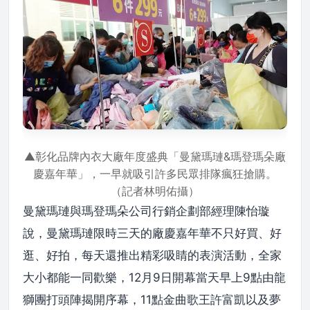
▲彰化品牌內衣大廠年度盛典「曼黛瑪璉&瑪登瑪朵廠
慶嘉年華」，一早就吸引許多民眾排隊瘋狂搶購。
（記者林明佑攝）
曼黛瑪璉與瑪登瑪朵公司行銷企劃部經理陳怡璇
說，曼黛瑪璉限時三天的廠慶嘉年華不只好買、好
逛、好拍，每天還推出精彩吸睛的表演活動，全家
大小都能一同歡樂，12月9日開幕當天早上9點由龍
獅團打頭陣揭開序幕，11點金曲歌王許富凱以及夢