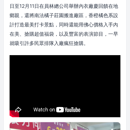
日至12月11日在員林總公司舉辦內衣廠慶回饋在地
鄉親，還將南法橘子莊園搬進廠區，香橙橘色系設
計打造最美打卡景點，同時還能用佛心價格入手內
在美、搶購超值福袋，以及豐富的表演節目，一早
就吸引許多民眾排隊入廠瘋狂搶購。