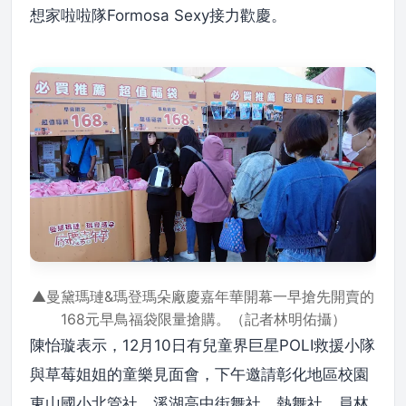
想家啦啦隊Formosa Sexy接力歡慶。
▲曼黛瑪璉&瑪登瑪朵廠慶嘉年華開幕一早搶先開賣的
168元早鳥福袋限量搶購。（記者林明佑攝）
陳怡璇表示，12月10日有兒童界巨星POLI救援小隊
與草莓姐姐的童樂見面會，下午邀請彰化地區校園
東山國小北管社、溪湖高中街舞社、熱舞社、員林