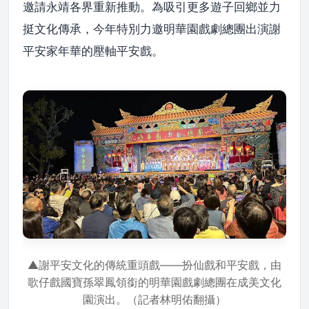
邀請永靖各界重新推動。為吸引更多遊子回鄉並力
挺文化傳承，今年特別力邀明華園戲劇總團出演謝
平安家年華的壓軸平安戲。
▲謝平安文化的傳統重頭戲——扮仙戲和平安戲，由
歌仔戲國寶孫翠鳳領銜的明華園戲劇總團在成美文化
園演出。（記者林明佑翻攝）