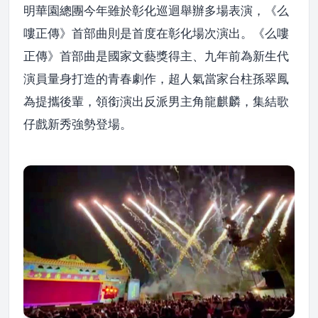
明華園總團今年雖於彰化巡迴舉辦多場表演，《么
嘍正傳》首部曲則是首度在彰化場次演出。《么嘍
正傳》首部曲是國家文藝獎得主、九年前為新生代
演員量身打造的青春劇作，超人氣當家台柱孫翠鳳
為提攜後輩，領銜演出反派男主角龍麒麟，集結歌
仔戲新秀強勢登場。