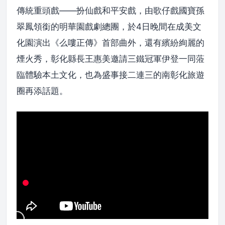
傳統重頭戲——扮仙戲和平安戲，由歌仔戲國寶孫
翠鳳領銜的明華園戲劇總團，於4日晚間在成美文
化園演出《么嘍正傳》首部曲外，還有繽紛絢麗的
煙火秀，彰化縣長王惠美邀請三鐵冠軍伊登一同蒞
臨體驗本土文化，也為盛事接二連三的南彰化旅遊
圈再添話題。