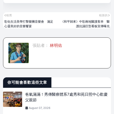
較舊
較新的
彰化生活美學打擊樂團音樂會 滿足
《和平歸來》中彰兩地醫護客串 醫
心靈美好的音樂饗宴
護抗議巨型看板宣傳曝光
張貼者：
林明佑
你可能會喜歡這些文章
爸氣滿滿！秀傳醫療體系7處秀和苑日照中心歡慶
父親節
August 07, 2026