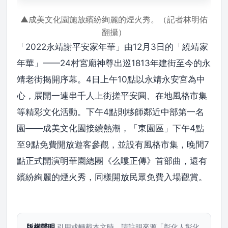
▲成美文化園施放繽紛絢麗的煙火秀。（記者林明佑
翻攝）
「2022永靖謝平安家年華」由12月3日的「繞靖家
年華」——24村宮廟神尊出巡1813年建街至今的永
靖老街揭開序幕。4日上午10點以永靖永安宮為中
心，展開一連串千人上街搓平安圓、在地風格市集
等精彩文化活動。下午4點則移師鄰近中部第一名
園——成美文化園接續熱潮，「東園區」下午4點
至9點免費開放遊客參觀，並設有風格市集，晚間7
點正式開演明華園總團《么嘍正傳》首部曲，還有
繽紛絢麗的煙火秀，同樣開放民眾免費入場觀賞。
版權聲明
引用或轉載本文時，請註明來源「彰化人彰化