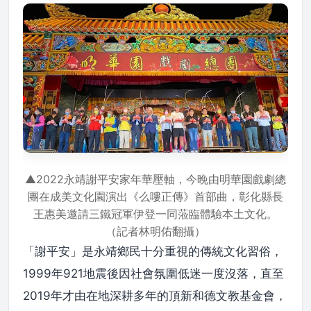
▲2022永靖謝平安家年華壓軸，今晚由明華園戲劇總
團在成美文化園演出《么嘍正傳》首部曲，彰化縣長
王惠美邀請三鐵冠軍伊登一同蒞臨體驗本土文化。
（記者林明佑翻攝）
「謝平安」是永靖鄉民十分重視的傳統文化習俗，
1999年921地震後因社會氛圍低迷一度沒落，直至
2019年才由在地深耕多年的頂新和德文教基金會，