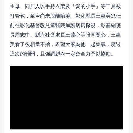
生母、同居人以手持衣架及「愛的小手」等工具毆
打管教，至今尚未脫離險境。彰化縣長王惠美29日
前往彰化基督教兒童醫院加護病房探視，彰基副院
長周志中、縣府社會處長王蘭心等陪同關心，王惠
美看了後相當不捨，希望大家為他一起集氣，度過
這次的難關，且強調縣府一定會全力予以協助。