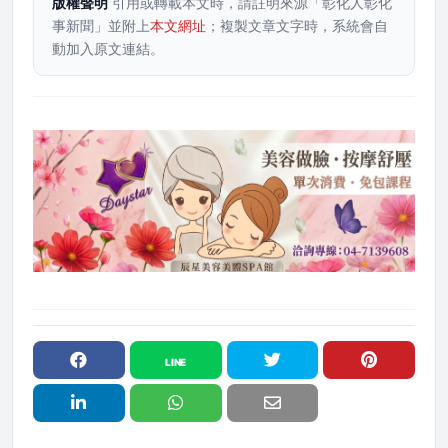
版權聲明
引用或轉載本文時，請註明來源「彰化人彰化
事新聞」並附上
本文網址
；複製文章文字時，系統會自
動加入原文連結。