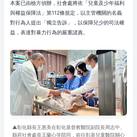
本案已由檢方偵辦，社會處將依「兒童及少年福利
與權益保障法」第112條規定，以主管機關的名義
對行為人提出「獨立告訴」，以保障兒少的司法權
益，表達對暴力行為的嚴重譴責。
▲彰化縣長王惠美在彰化基督教醫院副院長周志中、
縣府社會處長王蘭心等陪同，前往彰基兒童醫院關心