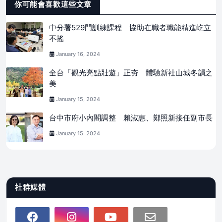
你可能會喜歡這些文章
中分署529門訓練課程 協助在職者職能精進屹立
不搖
January 16, 2024
全台「觀光亮點壯遊」正夯 體驗新社山城冬韻之
美
January 15, 2024
台中市府小內閣調整 賴淑惠、鄭照新接任副市長
January 15, 2024
社群媒體