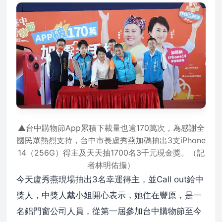
▲台中購物節App累積下載量也逾170萬次，為感謝全
國民眾熱烈支持，台中市長盧秀燕加碼抽出3支iPhone
14（256G）得主及天天抽1700名3千元現金獎。（記
者林明佑攝）
今天盧秀燕現場抽出3名幸運得主，並Call out給中
獎人，中獎人戴小姐開心表示，她住在豐原，是一
名鋁門窗公司人員，從第一屆參加台中購物節至今