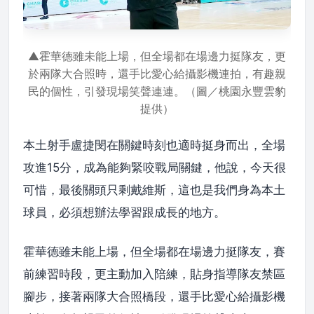
▲霍華德雖未能上場，但全場都在場邊力挺隊友，更
於兩隊大合照時，還手比愛心給攝影機連拍，有趣親
民的個性，引發現場笑聲連連。（圖／桃園永豐雲豹
提供）
本土射手盧捷閔在關鍵時刻也適時挺身而出，全場
攻進15分，成為能夠緊咬戰局關鍵，他說，今天很
可惜，最後關頭只剩戴維斯，這也是我們身為本土
球員，必須想辦法學習跟成長的地方。
霍華德雖未能上場，但全場都在場邊力挺隊友，賽
前練習時段，更主動加入陪練，貼身指導隊友禁區
腳步，接著兩隊大合照橋段，還手比愛心給攝影機