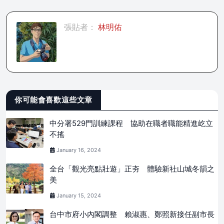
張貼者：
林明佑
你可能會喜歡這些文章
中分署529門訓練課程 協助在職者職能精進屹立
不搖
January 16, 2024
全台「觀光亮點壯遊」正夯 體驗新社山城冬韻之
美
January 15, 2024
台中市府小內閣調整 賴淑惠、鄭照新接任副市長