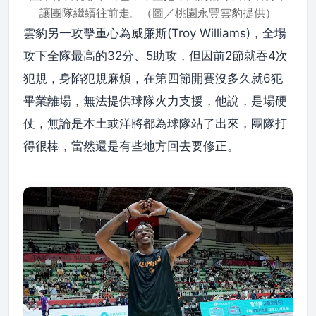
讓團隊繼續往前走。（圖／桃園永豐雲豹提供）
雲豹另一攻擊重心為威廉斯(Troy Williams)，全場
攻下全隊最高的32分、5助攻，但因前2節就吞4次
犯規，身陷犯規麻煩，在第四節開賽沒多久就6犯
畢業離場，無法提供球隊火力支援，他說，是場硬
仗，無論是本土或洋將都為球隊站了出來，團隊打
得很棒，當然還是有些地方回去要修正。