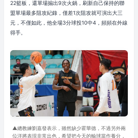
22籃板，還單場搧出9次火鍋，刷新自己保持的聯
盟單場最多阻攻紀錄，僅差1次阻攻就可演出大三
元，不僅如此，他全場3分球投10中4，頻頻在外線
得手。
▲總教練劉嘉發表示，雖然缺少霍華德，不過另外兩
位洋將表現非常出色，希望把今天的輸球當作養分，