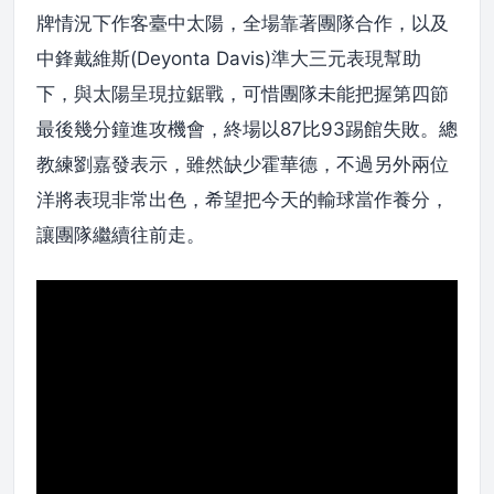
牌情況下作客臺中太陽，全場靠著團隊合作，以及
中鋒戴維斯(Deyonta Davis)準大三元表現幫助
下，與太陽呈現拉鋸戰，可惜團隊未能把握第四節
最後幾分鐘進攻機會，終場以87比93踢館失敗。總
教練劉嘉發表示，雖然缺少霍華德，不過另外兩位
洋將表現非常出色，希望把今天的輸球當作養分，
讓團隊繼續往前走。