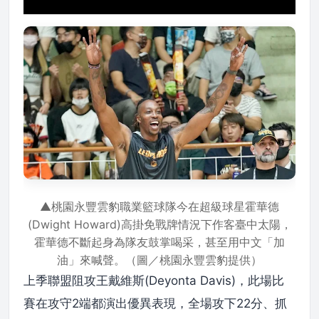
▲桃園永豐雲豹職業籃球隊今在超級球星霍華德
(Dwight Howard)高掛免戰牌情況下作客臺中太陽，
霍華德不斷起身為隊友鼓掌喝采，甚至用中文「加
油」來喊聲。（圖／桃園永豐雲豹提供）
上季聯盟阻攻王戴維斯(Deyonta Davis)，此場比
賽在攻守2端都演出優異表現，全場攻下22分、抓