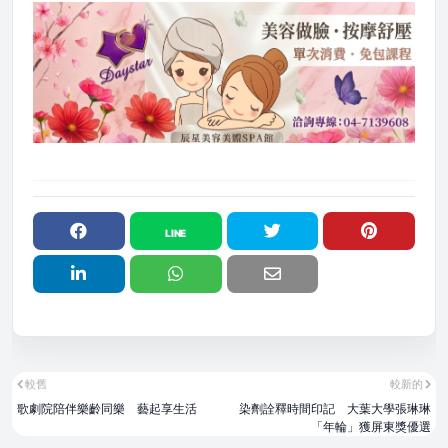
較舊
較新的
歌劇院陪伴樂齡同樂 藝起享生活
染劑詮釋時間印記 大葉大學張琳琳
「年輪」獲屏東獎優選