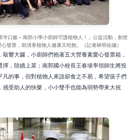
票半口飯～南郭小學小廚師守護植物人！」公益活動，創世
下愛心發票，助清寒植物人健康又吃飽。（記者林明佑攝）
，敲響大鑼，小廚師們抱著五大營養素愛心發票箱，
選擇，陸續上菜；南郭國小校長王春堎率領師生將投
平凡的事，但對植物人來說卻食之不易，希望孩子們
，感受助人的快樂，小小雙手也能為弱勢帶來大祝