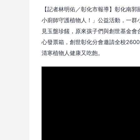
【記者林明佑／彰化市報導】彰化南郭
小廚師守護植物人！」公益活動，一群
見玉盤珍饈，原來孩子們與創世基金會
心發票箱，創世彰化分會邀請全校260
清寒植物人健康又吃飽。