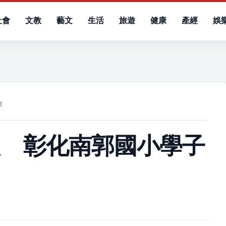
社會
文教
藝文
生活
旅遊
健康
產經
娛
）
票
人 彰化南郭國小學子