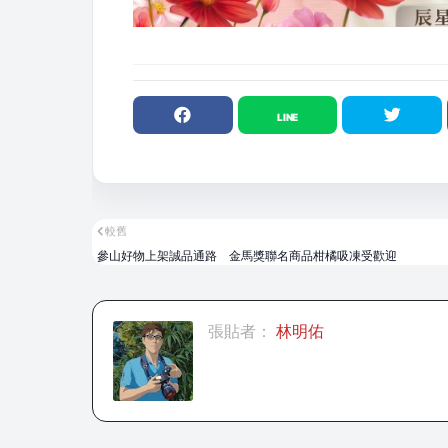
較舊
參山好物上架誠品通路 金馬獎聯名商品柑橘吸凍受歡迎
張貼者：
林明佑