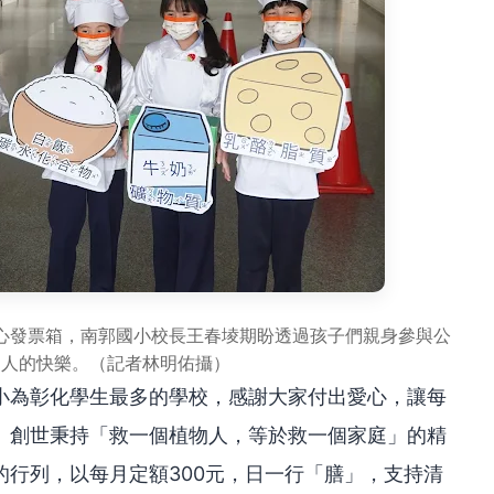
心發票箱，南郭國小校長王春堎期盼透過孩子們親身參與公
助人的快樂。（記者林明佑攝）
小為彰化學生最多的學校，感謝大家付出愛心，讓每
。創世秉持「救一個植物人，等於救一個家庭」的精
行列，以每月定額300元，日一行「膳」，支持清