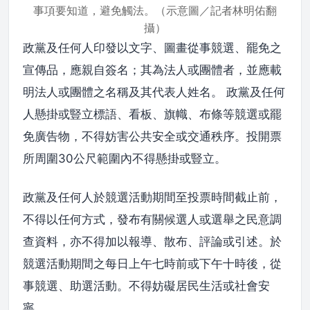
事項要知道，避免觸法。（示意圖／記者林明佑翻
攝）
政黨及任何人印發以文字、圖畫從事競選、罷免之
宣傳品，應親自簽名；其為法人或團體者，並應載
明法人或團體之名稱及其代表人姓名。 政黨及任何
人懸掛或豎立標語、看板、旗幟、布條等競選或罷
免廣告物，不得妨害公共安全或交通秩序。投開票
所周圍30公尺範圍內不得懸掛或豎立。
政黨及任何人於競選活動期間至投票時間截止前，
不得以任何方式，發布有關候選人或選舉之民意調
查資料，亦不得加以報導、散布、評論或引述。於
競選活動期間之每日上午七時前或下午十時後，從
事競選、助選活動。不得妨礙居民生活或社會安
寧。