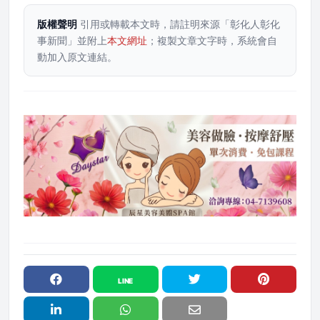
版權聲明
引用或轉載本文時，請註明來源「彰化人彰化
事新聞」並附上
本文網址
；複製文章文字時，系統會自
動加入原文連結。