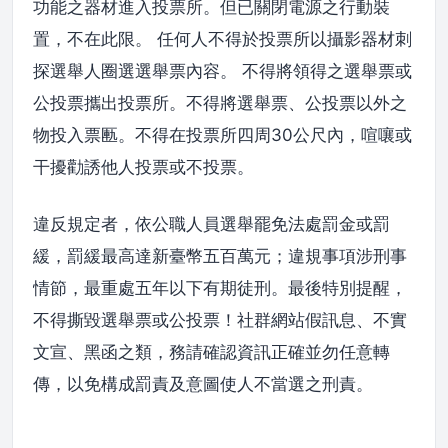
功能之器材進入投票所。但已關閉電源之行動裝
置，不在此限。 任何人不得於投票所以攝影器材刺
探選舉人圈選選舉票內容。 不得將領得之選舉票或
公投票攜出投票所。不得將選舉票、公投票以外之
物投入票匭。不得在投票所四周30公尺內，喧嚷或
干擾勸誘他人投票或不投票。
違反規定者，依公職人員選舉罷免法處罰金或罰
緩，罰緩最高達新臺幣五百萬元；違規事項涉刑事
情節，最重處五年以下有期徒刑。最後特別提醒，
不得撕毀選舉票或公投票！社群網站假訊息、不實
文宣、黑函之類，務請確認資訊正確並勿任意轉
傳，以免構成罰責及意圖使人不當選之刑責。