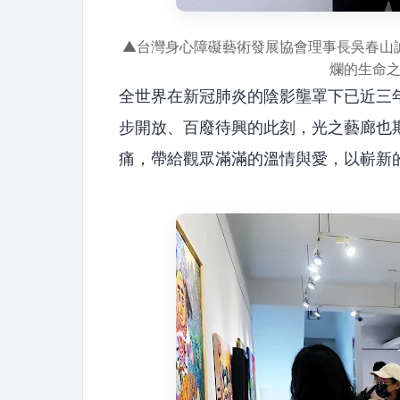
▲台灣身心障礙藝術發展協會理事長吳春山
爛的生命
全世界在新冠肺炎的陰影壟罩下已近三
步開放、百廢待興的此刻，光之藝廊也
痛，帶給觀眾滿滿的溫情與愛，以嶄新