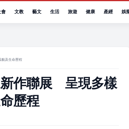
社會
文教
藝文
生活
旅遊
健康
產經
娛
）
風貌及生命歷程
家新作聯展 呈現多樣
生命歷程