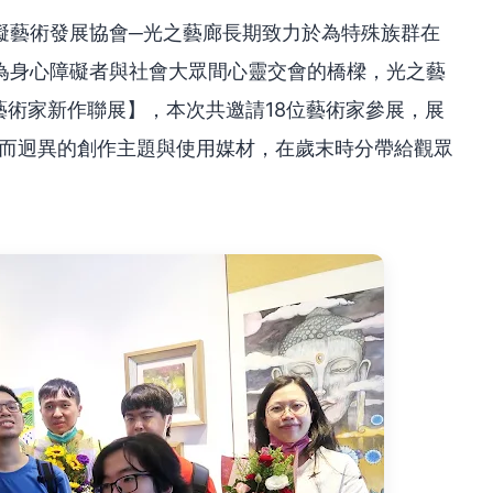
礙藝術發展協會─光之藝廊長期致力於為特殊族群在
為身心障礙者與社會大眾間心靈交會的橋樑，光之藝
藝術家新作聯展】，本次共邀請18位藝術家參展，展
多元而迥異的創作主題與使用媒材，在歲末時分帶給觀眾