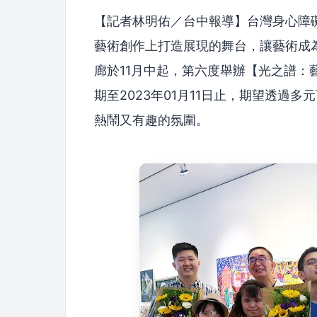
【記者林明佑／台中報導】台灣身心障
藝術創作上打造展現的舞台，讓藝術成
廊於11月中起，第六度舉辦【光之譜：
期至2023年01月11日止，期望透過
熱鬧又有趣的氛圍。