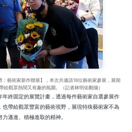
譜：藝術家新作聯展】，本次共邀請18位藝術家參展，展期
時分帶給觀眾熱鬧又有趣的氛圍。（記者林明佑翻攝）
年年終固定的展覽計畫，透過每件藝術家自選參展作
，也帶給觀眾豐富的藝術視野，展現特殊藝術家不為
努力邁進、積極進取的精神。