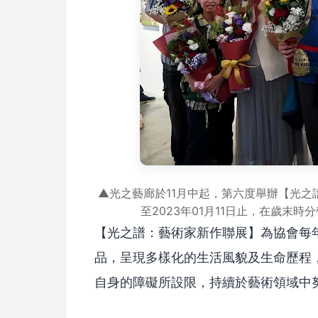
▲光之藝廊於11月中起，第六度舉辦【光之
至2023年01月11日止，在歲末
【光之譜：藝術家新作聯展】為協會每
品，呈現多樣化的生活風貌及生命歷程
自身的障礙所設限，持續於藝術領域中