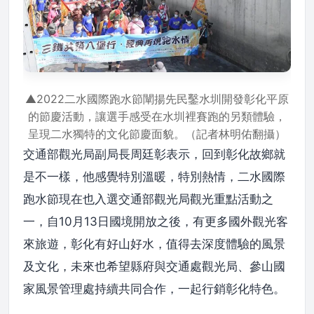
▲2022二水國際跑水節闡揚先民鑿水圳開發彰化平原
的節慶活動，讓選手感受在水圳裡賽跑的另類體驗，
呈現二水獨特的文化節慶面貌。（記者林明佑翻攝）
交通部觀光局副局長周廷彰表示，回到彰化故鄉就
是不一樣，他感覺特別溫暖，特別熱情，二水國際
跑水節現在也入選交通部觀光局觀光重點活動之
一，自10月13日國境開放之後，有更多國外觀光客
來旅遊，彰化有好山好水，值得去深度體驗的風景
及文化，未來也希望縣府與交通處觀光局、參山國
家風景管理處持續共同合作，一起行銷彰化特色。