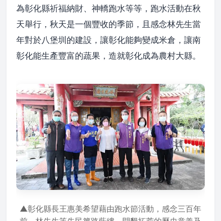
為彰化縣祈福納財、神轎跑水等等，跑水活動在秋
天舉行，秋天是一個豐收的季節，且感念林先生當
年對於八堡圳的建設，讓彰化能夠變成米倉，讓南
彰化能生產豐富的蔬果，造就彰化成為農村大縣。
▲彰化縣長王惠美希望藉由跑水節活動，感念三百年