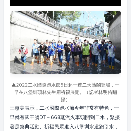
▲2022二水國際跑水節5日起一連二天熱鬧登場，一
早在八堡圳頭林先生廟祈福展開。（記者林明佑翻
攝）
王惠美表示，二水國際跑水節今年非常有特色，一
早就有國王號DT－668蒸汽火車頭開到二水，緊接
著是祭典活動、祈福民眾進入八堡圳水道跑引水，