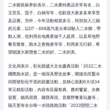
二水鄉長蘇界欽表示，二水農特產品非常有名，白
玉苦瓜、茄子、白柚等等，也歡迎大家多多來享受
及品嘗。另外，今年活動相當多元，特別加入三鐵
的元素，以DT－668蒸汽老火車頭駛入二水鄉，帶
動人潮，也利用在地農產做千人筵席，以及草地野
餐音樂會、跑水之夜晚會等等，利用多元行銷，希
望能讓大家體會二水的好、二水的美。
文化局表示，彰化縣盛大文化慶典活動「2022二水
國際跑水節」是一個深具歷史故事，闡揚先民鑿水
圳開發彰化平原的節慶活動，並精心策劃6大項34
單元精彩活動，內容有莊嚴祭典、農村饗宴、水舞
迎賓、鐵馬尋寶、國寶再現、音樂野餐童玩趣等，
隔天更有全台唯一水陸路跑活動「2022戀戀二水