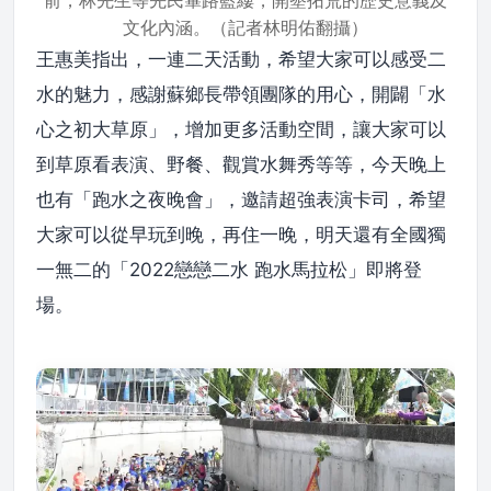
前，林先生等先民篳路藍縷，開墾拓荒的歷史意義及
文化內涵。（記者林明佑翻攝）
王惠美指出，一連二天活動，希望大家可以感受二
水的魅力，感謝蘇鄉長帶領團隊的用心，開闢「水
心之初大草原」，增加更多活動空間，讓大家可以
到草原看表演、野餐、觀賞水舞秀等等，今天晚上
也有「跑水之夜晚會」，邀請超強表演卡司，希望
大家可以從早玩到晚，再住一晚，明天還有全國獨
一無二的「2022戀戀二水 跑水馬拉松」即將登
場。