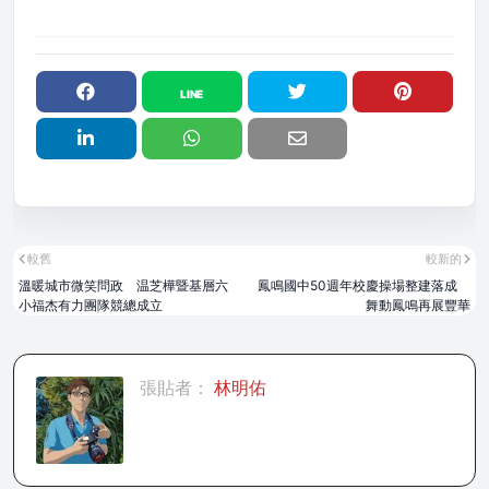
較舊
較新的
溫暖城市微笑問政 温芝樺暨基層六
鳳鳴國中50週年校慶操場整建落成
小福杰有力團隊競總成立
舞動鳳鳴再展豐華
張貼者：
林明佑