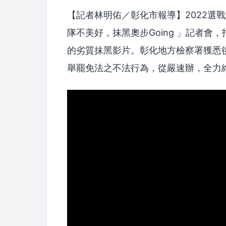
【記者林明佑／彰化市報導】2022選
隊不美好，抹黑奧步Going 」記者會
的劣質抹黑影片。彰化地方檢察署獲悉
舉罷免法之不法行為，從嚴速辦，全力