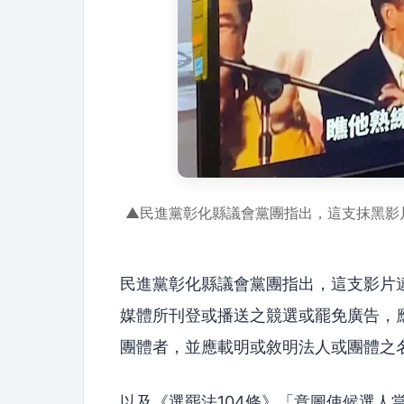
▲民進黨彰化縣議會黨團指出，這支抹黑影片
民進黨彰化縣議會黨團指出，這支影片
媒體所刊登或播送之競選或罷免廣告，
團體者，並應載明或敘明法人或團體之
以及《選罷法104條》「意圖使候選人