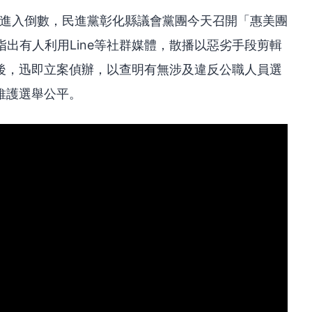
戰進入倒數，民進黨彰化縣議會黨團今天召開「惠美團
，指出有人利用Line等社群媒體，散播以惡劣手段剪輯
後，迅即立案偵辦，以查明有無涉及違反公職人員選
維護選舉公平。