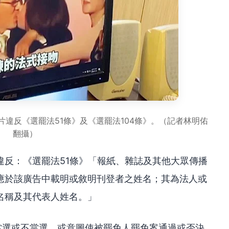
違反《選罷法51條》及《選罷法104條》。（記者林明佑
翻攝）
違反：《選罷法51條》「報紙、雜誌及其他大眾傳播
應於該廣告中載明或敘明刊登者之姓名；其為法人或
名稱及其代表人姓名。」
當選或不當選，或意圖使被罷免人罷免案通過或否決