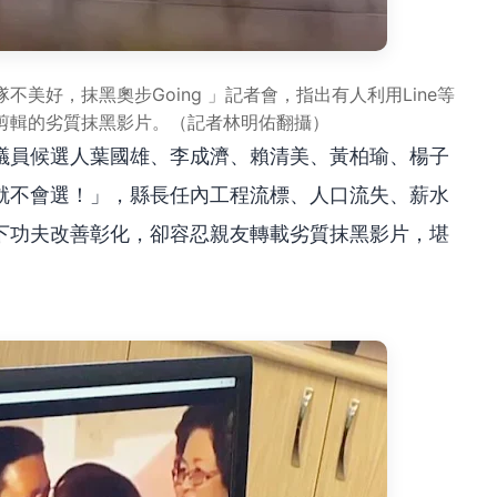
美好，抹黑奧步Going 」記者會，指出有人利用Line等
剪輯的劣質抹黑影片。（記者林明佑翻攝）
議員候選人葉國雄、李成濟、賴清美、黃柏瑜、楊子
就不會選！」，縣長任內工程流標、人口流失、薪水
下功夫改善彰化，卻容忍親友轉載劣質抹黑影片，堪