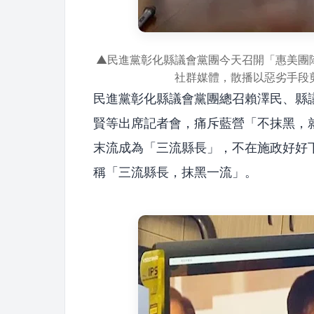
▲民進黨彰化縣議會黨團今天召開「惠美團隊不
社群媒體，散播以惡劣手段
民進黨彰化縣議會黨團總召賴澤民、縣
賢等出席記者會，痛斥藍營「不抹黑，
末流成為「三流縣長」，不在施政好好
稱「三流縣長，抹黑一流」。