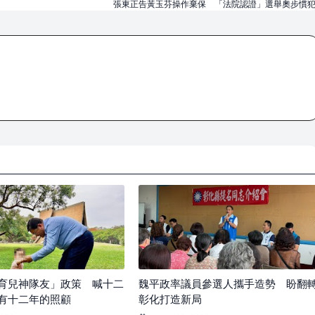
張東正告黃玉芬操作棄保 「法院認證」選舉奧步慣
育兒神隊友」政策 喊十二
魏平政率議員參選人攜手造勢 盼翻
有十二年的照顧
彰化打造新局