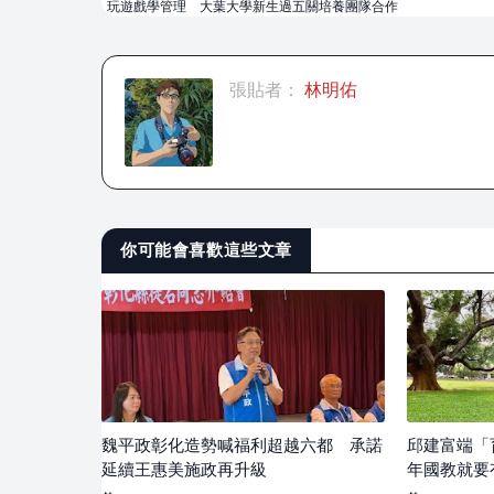
玩遊戲學管理 大葉大學新生過五關培養團隊合作
張貼者：
林明佑
你可能會喜歡這些文章
魏平政彰化造勢喊福利超越六都 承諾
邱建富端「
延續王惠美施政再升級
年國教就要