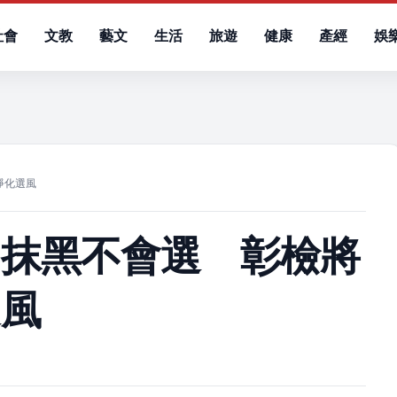
社會
文教
藝文
生活
旅遊
健康
產經
娛
）
淨化選風
不抹黑不會選 彰檢將
選風